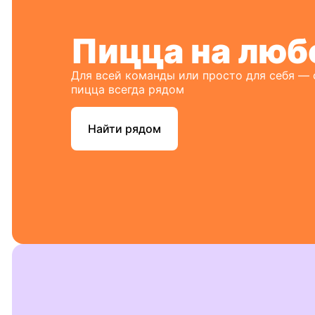
Пицца на люб
Для всей команды или просто для себя —
пицца всегда рядом
Найти рядом