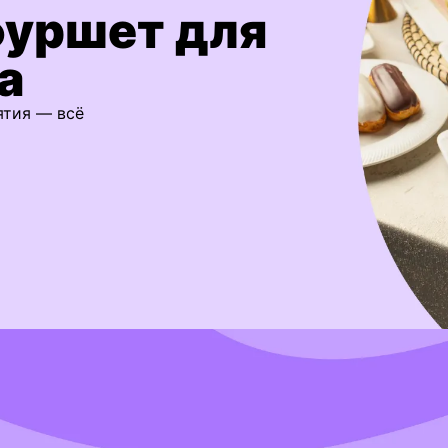
фуршет для
а
ятия — всё