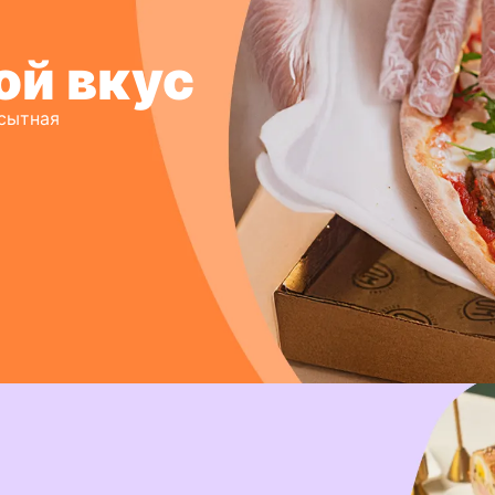
ой вкус
 сытная