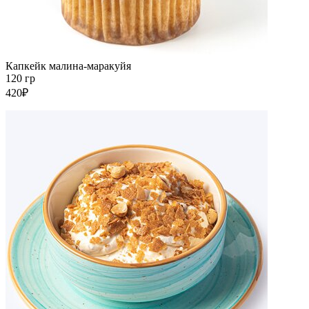
Капкейк малина-маракуйя
120 гр
420₽