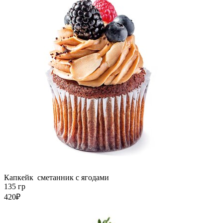
Капкейк сметанник с ягодами
135 гр
420₽