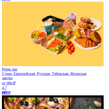
Prime star
Суши, Европейская, Русская, Узбекская, Японская
завтра
от 900 ₽
4.7
₽₽
₽₽