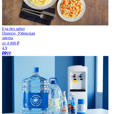
Еда без забот
Пироги, Узбекская
завтра
от 4 000 ₽
4.9
₽₽
₽₽