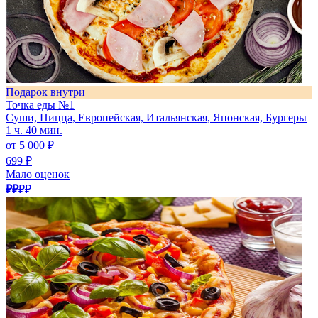
Подарок внутри
Точка еды №1
Суши, Пицца, Европейская, Итальянская, Японская, Бургеры
1 ч. 40 мин.
от 5 000 ₽
699 ₽
Мало оценок
₽₽
₽₽