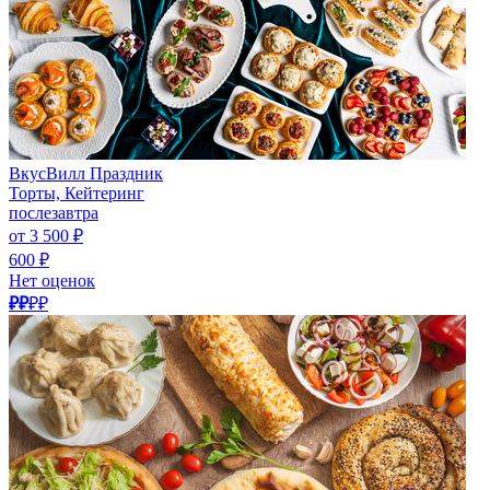
ВкусВилл Праздник
Торты, Кейтеринг
послезавтра
от 3 500 ₽
600 ₽
Нет оценок
₽₽
₽₽