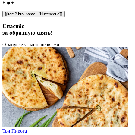
Еще+
{{item?.btn_name || 'Интересно'}}
Спасибо
за обратную связь!
О запуске узнаете первыми
Три Пирога