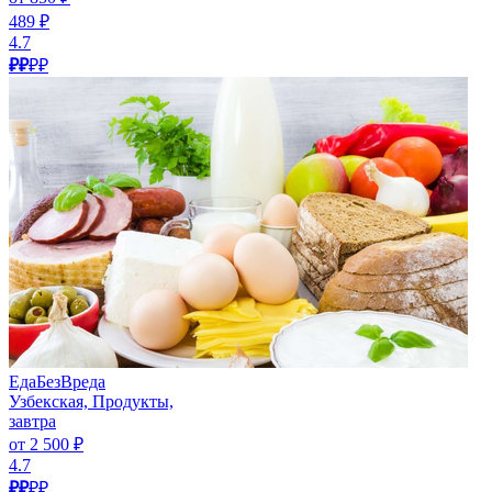
489 ₽
4.7
₽₽
₽₽
ЕдаБезВреда
Узбекская, Продукты,
завтра
от 2 500 ₽
4.7
₽₽
₽₽