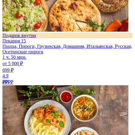
Подарок внутри
Пекарня 15
Пицца, Пироги, Грузинская, Домашняя, Итальянская, Русская,
Осетинские пироги
1 ч. 50 мин.
от 5 000 ₽
699 ₽
4.9
₽₽
₽₽