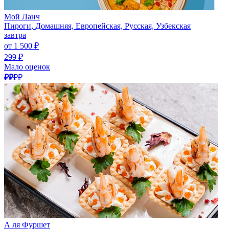
Мой Ланч
Пироги, Домашняя, Европейская, Русская, Узбекская
завтра
от 1 500 ₽
299 ₽
Мало оценок
₽₽
₽₽
А ля Фуршет