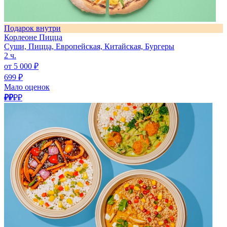
Подарок внутри
Корлеоне Пицца
Суши, Пицца, Европейская, Китайская, Бургеры
2 ч.
от 5 000 ₽
699 ₽
Мало оценок
₽₽
₽₽