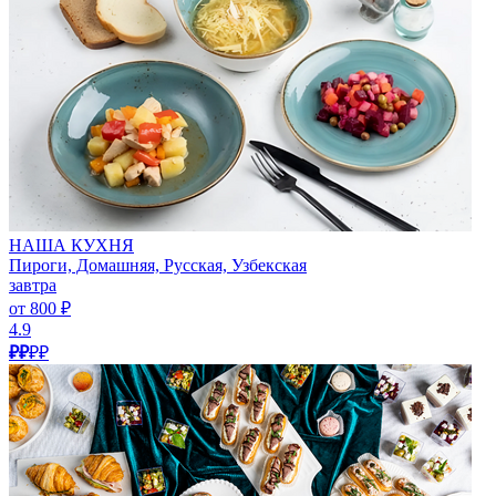
НАША КУХНЯ
Пироги, Домашняя, Русская, Узбекская
завтра
от 800 ₽
4.9
₽₽
₽₽