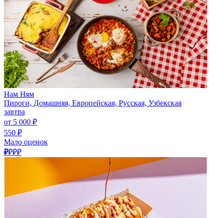
Нам Ням
Пироги, Домашняя, Европейская, Русская, Узбекская
завтра
от 5 000 ₽
550 ₽
Мало оценок
₽
₽₽₽