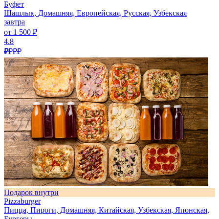
Буфет
Шашлык, Домашняя, Европейская, Русская, Узбекская
завтра
от 1 500 ₽
4.8
₽
₽₽₽
Подарок внутри
Pizzaburger
Пицца, Пироги, Домашняя, Китайская, Узбекская, Японская,
Бургеры