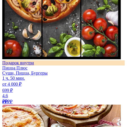
Подарок внутри
Пицца Плюс
Суши, Пицца, Бургеры
1 ч. 50 мин.
от 4 000 ₽
699 ₽
4.6
₽₽
₽₽