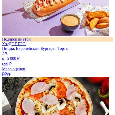
Подарок внутри
ХотДОГ БРО
Пицца, Европейская, Бургеры, Торты
2 ч.
от 5 000 ₽
699 ₽
Мало оценок
₽₽
₽₽