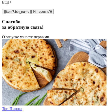
Еще+
{{item?.btn_name || 'Интересно'}}
Спасибо
за обратную связь!
О запуске узнаете первыми
Три Пирога