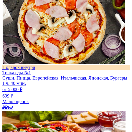
Подарок внутри
Точка еды №1
Суши, Пицца, Европейская, Итальянская, Японская, Бургеры
1 ч. 40 мин.
от 5 000 ₽
699 ₽
Мало оценок
₽₽
₽₽