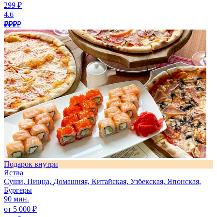
299 ₽
4.6
₽₽₽
₽
Подарок внутри
Яства
Суши, Пицца, Домашняя, Китайская, Узбекская, Японская,
Бургеры
90 мин.
от 5 000 ₽