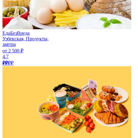
ЕдаБезВреда
Узбекская, Продукты,
завтра
от 2 500 ₽
4.7
₽₽
₽₽