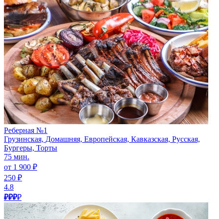
Реберная №1
Грузинская, Домашняя, Европейская, Кавказская, Русская,
Бургеры, Торты
75 мин.
от 1 900 ₽
250 ₽
4.8
₽₽₽
₽