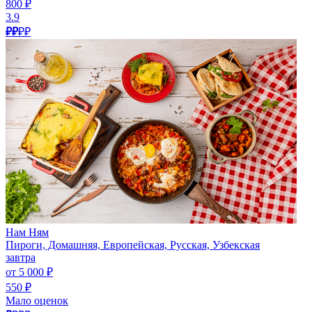
800 ₽
3.9
₽₽
₽₽
Нам Ням
Пироги, Домашняя, Европейская, Русская, Узбекская
завтра
от 5 000 ₽
550 ₽
Мало оценок