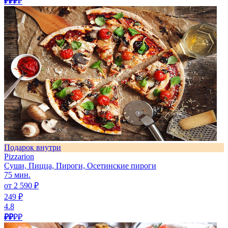
₽₽₽
₽
Подарок внутри
Pizzarion
Суши, Пицца, Пироги, Осетинские пироги
75 мин.
от 2 590 ₽
249 ₽
4.8
₽₽
₽₽