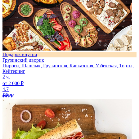
Подарок внутри
Грузинский дворик
Пироги, Шашлык, Грузинская, Кавказская, Узбекская, Торты,
Кейтеринг
2 ч.
от 2 000 ₽
4.7
₽₽
₽₽