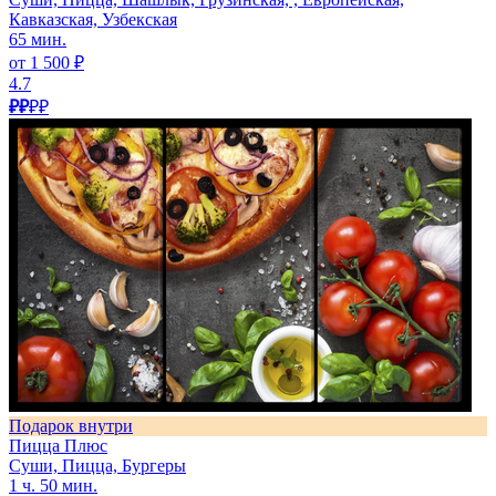
Кавказская, Узбекская
65 мин.
от 1 500 ₽
4.7
₽₽
₽₽
Подарок внутри
Пицца Плюс
Суши, Пицца, Бургеры
1 ч. 50 мин.