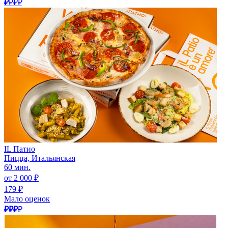
₽
₽₽₽
IL Патио
Пицца, Итальянская
60 мин.
от 2 000 ₽
179 ₽
Мало оценок
₽₽₽
₽