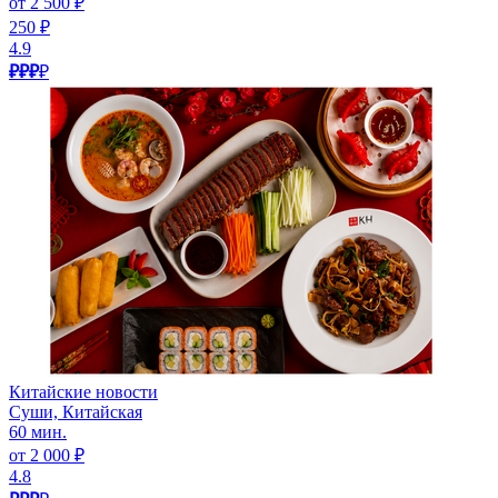
от 2 500 ₽
250 ₽
4.9
₽₽₽
₽
Китайские новости
Суши, Китайская
60 мин.
от 2 000 ₽
4.8