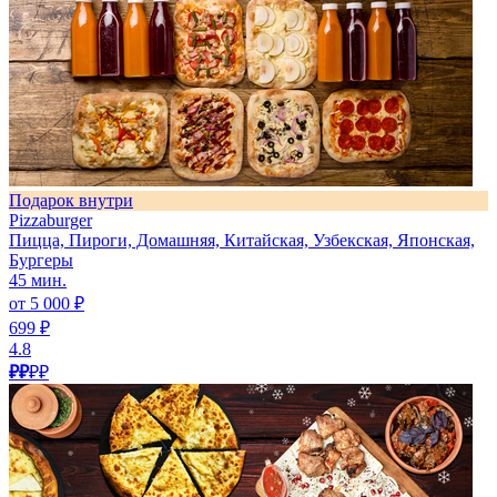
Подарок внутри
Pizzaburger
Пицца, Пироги, Домашняя, Китайская, Узбекская, Японская,
Бургеры
45 мин.
от 5 000 ₽
699 ₽
4.8
₽₽
₽₽