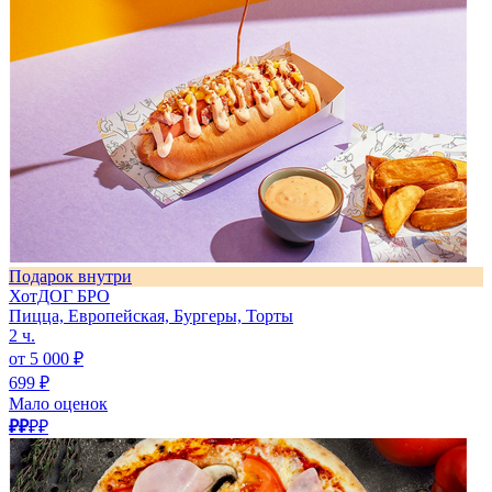
Подарок внутри
ХотДОГ БРО
Пицца, Европейская, Бургеры, Торты
2 ч.
от 5 000 ₽
699 ₽
Мало оценок
₽₽
₽₽