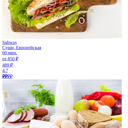
Subway
Суши, Европейская
60 мин.
от 850 ₽
489 ₽
4.7
₽₽
₽₽