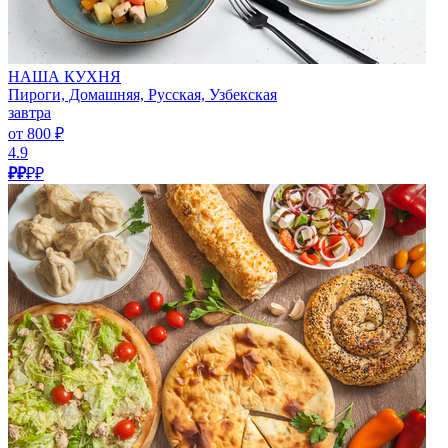
НАША КУХНЯ
Пироги, Домашняя, Русская, Узбекская
завтра
от 800 ₽
4.9
₽₽
₽₽