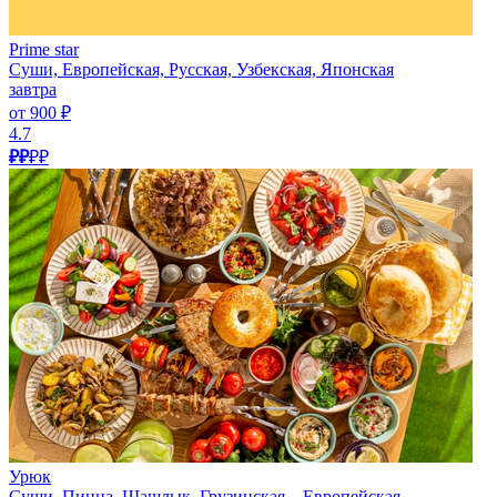
Prime star
Суши, Европейская, Русская, Узбекская, Японская
завтра
от 900 ₽
4.7
₽₽
₽₽
Урюк
Суши, Пицца, Шашлык, Грузинская, , Европейская,