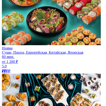
Нияма
Суши, Пицца, Европейская, Китайская, Японская
60 мин.
от 1 200 ₽
5.0
₽₽
₽₽