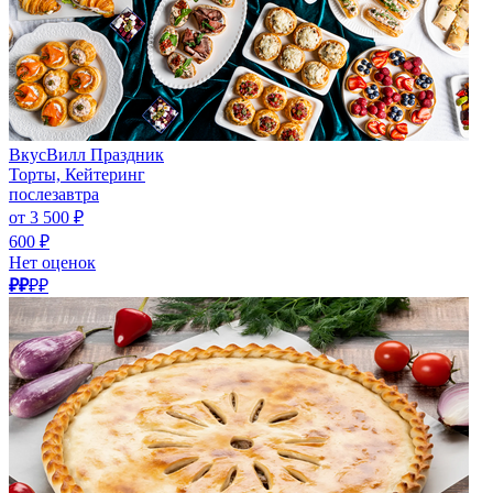
ВкусВилл Праздник
Торты, Кейтеринг
послезавтра
от 3 500 ₽
600 ₽
Нет оценок
₽₽
₽₽