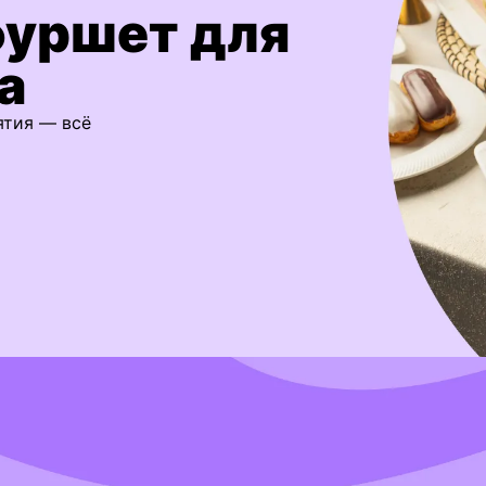
фуршет для
а
ятия — всё