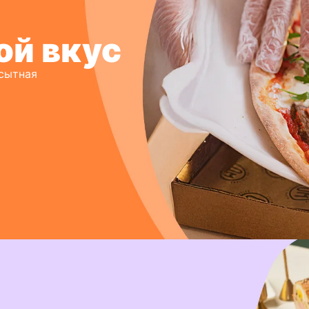
ой вкус
 сытная