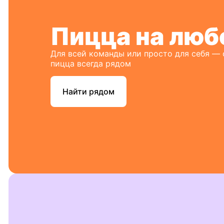
Пицца на люб
Для всей команды или просто для себя —
пицца всегда рядом
Найти рядом