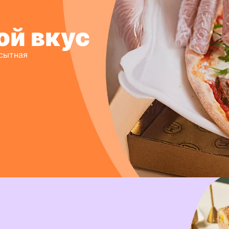
ой вкус
 сытная