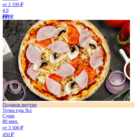
от 2 199 ₽
4.9
₽₽
₽₽
Подарок внутри
Точка еды №1
Суши
80 мин.
от 3 500 ₽
450 ₽