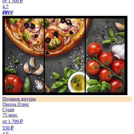
от 1 500 ₽
4.7
₽₽
₽₽
Подарок внутри
Пицца Плюс
Суши
75 мин.
от 1 799 ₽
550 ₽
4.6