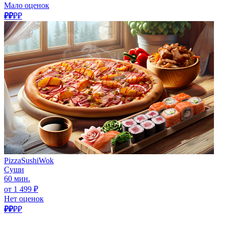
Мало оценок
₽₽
₽₽
PizzaSushiWok
Суши
60 мин.
от 1 499 ₽
Нет оценок
₽₽
₽₽