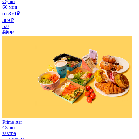
Суши
60 мин.
от 850 ₽
389 ₽
5.0
₽₽
₽₽
Prime star
Суши
завтра