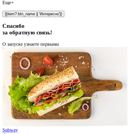
Еще+
{{item?.btn_name || 'Интересно'}}
Спасибо
за обратную связь!
О запуске узнаете первыми
Subway