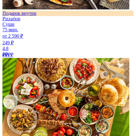
Подарок внутри
Pizzarion
Суши
75 мин.
от 2 590 ₽
249 ₽
4.8
₽₽
₽₽