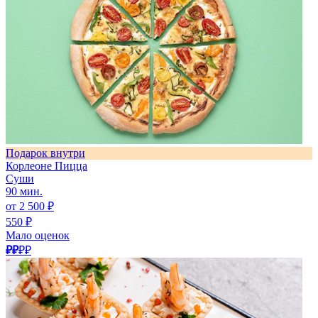
Подарок внутри
Корлеоне Пицца
Суши
90 мин.
от 2 500 ₽
550 ₽
Мало оценок
₽₽
₽₽