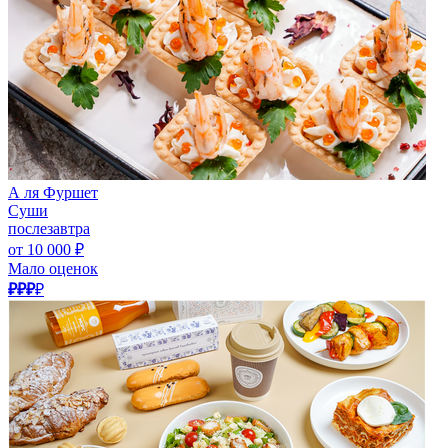
А ля Фуршет
Суши
послезавтра
от 10 000 ₽
Мало оценок
₽₽₽
₽