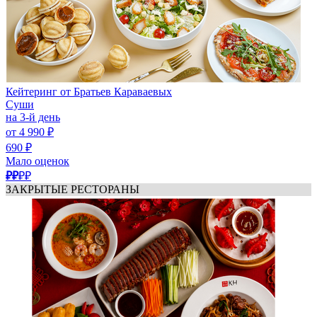
Кейтеринг от Братьев Караваевых
Суши
на 3-й день
от 4 990 ₽
690 ₽
Мало оценок
₽₽
₽₽
ЗАКРЫТЫЕ РЕСТОРАНЫ