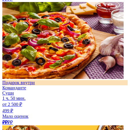
Подарок внутри
Команданте
Суши
1 ч. 50 мин.
от 2 500 ₽
499 ₽
Мало оценок
₽₽
₽₽