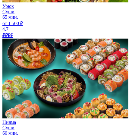
Урюк
Суши
65 мин.
от 1 500 ₽
4.7
₽₽
₽₽
Нияма
Суши
60 мин.