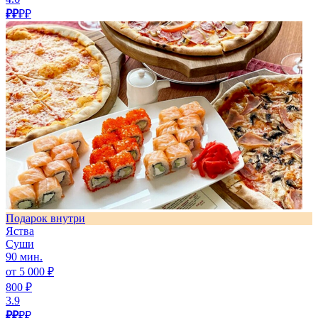
₽₽
₽₽
Подарок внутри
Яства
Суши
90 мин.
от 5 000 ₽
800 ₽
3.9
₽₽
₽₽