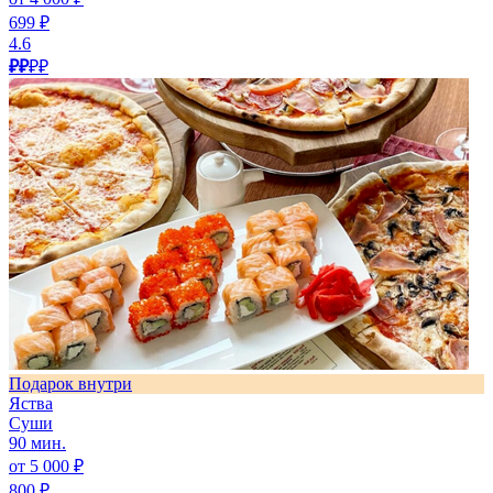
699 ₽
4.6
₽₽
₽₽
Подарок внутри
Яства
Суши
90 мин.
от 5 000 ₽
800 ₽