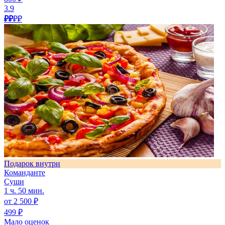
3.9
₽₽
₽₽
Подарок внутри
Команданте
Суши
1 ч. 50 мин.
от 2 500 ₽
499 ₽
Мало оценок