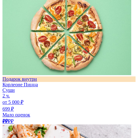
Подарок внутри
Корлеоне Пицца
Суши
2 ч.
от 5 000 ₽
699 ₽
Мало оценок
₽₽
₽₽