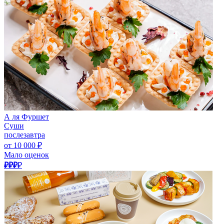
А ля Фуршет
Суши
послезавтра
от 10 000 ₽
Мало оценок
₽₽₽
₽