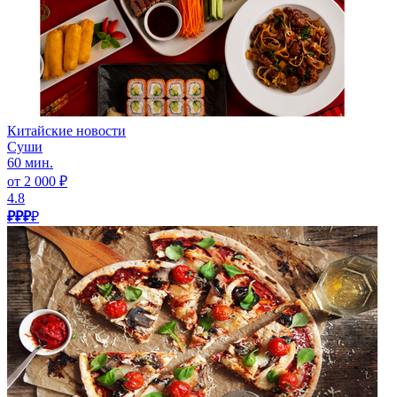
Китайские новости
Суши
60 мин.
от 2 000 ₽
4.8
₽₽₽
₽