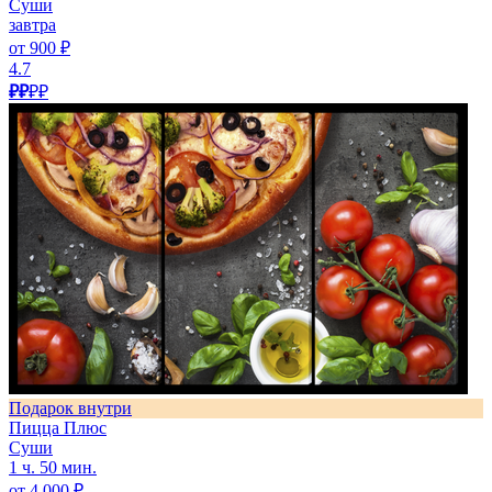
Суши
завтра
от 900 ₽
4.7
₽₽
₽₽
Подарок внутри
Пицца Плюс
Суши
1 ч. 50 мин.
от 4 000 ₽