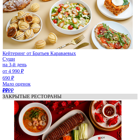
Кейтеринг от Братьев Караваевых
Суши
на 3-й день
от 4 990 ₽
690 ₽
Мало оценок
₽₽
₽₽
ЗАКРЫТЫЕ РЕСТОРАНЫ