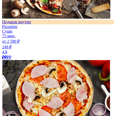
Подарок внутри
Pizzarion
Суши
75 мин.
от 2 590 ₽
249 ₽
4.8
₽₽
₽₽