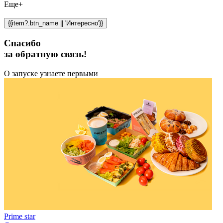
Еще+
{{item?.btn_name || 'Интересно'}}
Спасибо
за обратную связь!
О запуске узнаете первыми
Prime star