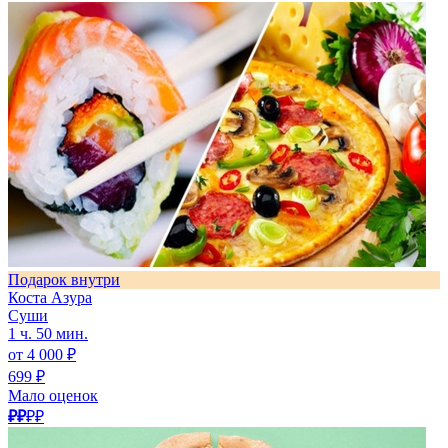
Подарок внутри
Коста Азура
Суши
1 ч. 50 мин.
от 4 000 ₽
699 ₽
Мало оценок
₽₽
₽₽