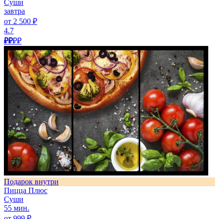
Суши
завтра
от 2 500 ₽
4.7
₽₽
₽₽
Подарок внутри
Пицца Плюс
Суши
55 мин.
от 999 ₽