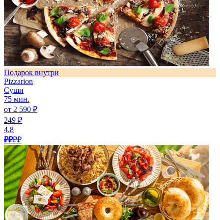
Подарок внутри
Pizzarion
Суши
75 мин.
от 2 590 ₽
249 ₽
4.8
₽₽
₽₽