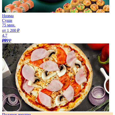
Нияма
Суши
75 мин.
от 1 200 ₽
4.7
₽₽
₽₽
Подарок внутри