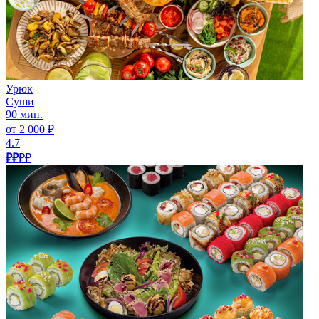
Урюк
Суши
90 мин.
от 2 000 ₽
4.7
₽₽
₽₽