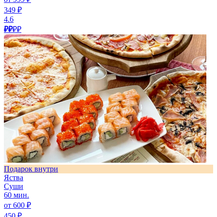
349 ₽
4.6
₽₽
₽₽
Подарок внутри
Яства
Суши
60 мин.
от 600 ₽
450 ₽