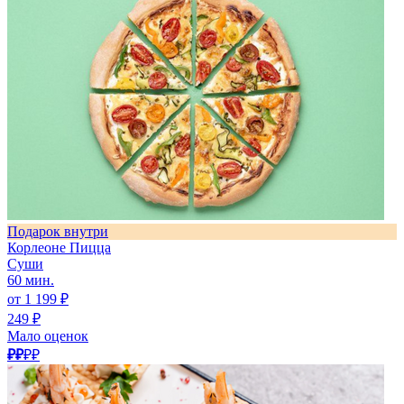
Подарок внутри
Корлеоне Пицца
Суши
60 мин.
от 1 199 ₽
249 ₽
Мало оценок
₽₽
₽₽