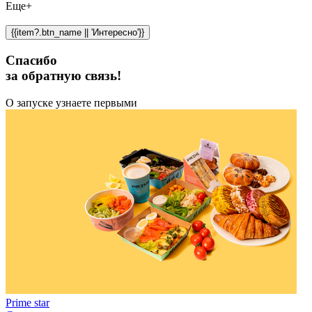
Еще+
{{item?.btn_name || 'Интересно'}}
Спасибо
за обратную связь!
О запуске узнаете первыми
Prime star