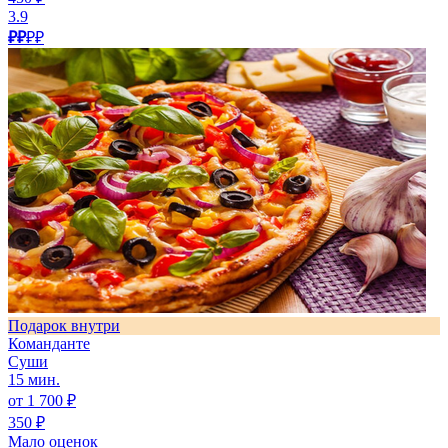
3.9
₽₽
₽₽
Подарок внутри
Команданте
Суши
15 мин.
от 1 700 ₽
350 ₽
Мало оценок