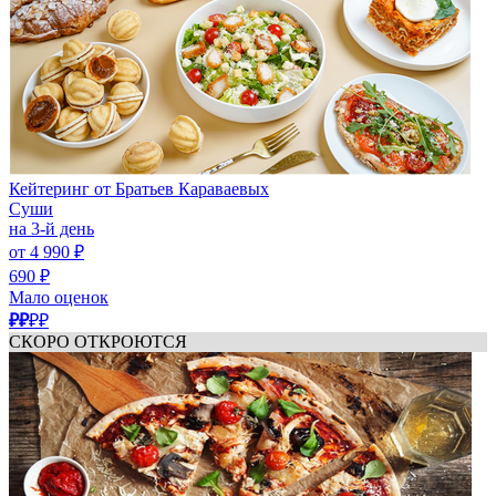
Кейтеринг от Братьев Караваевых
Суши
на 3-й день
от 4 990 ₽
690 ₽
Мало оценок
₽₽
₽₽
СКОРО ОТКРОЮТСЯ