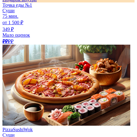
Точка еды №1
Суши
75 мин.
от 1 500 ₽
349 ₽
Мало оценок
₽₽
₽₽
PizzaSushiWok
Суши