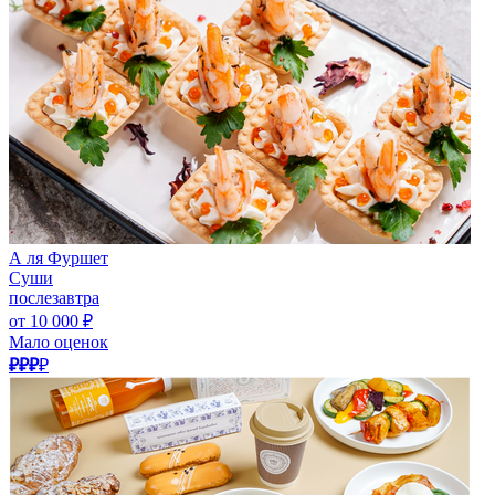
А ля Фуршет
Суши
послезавтра
от 10 000 ₽
Мало оценок
₽₽₽
₽