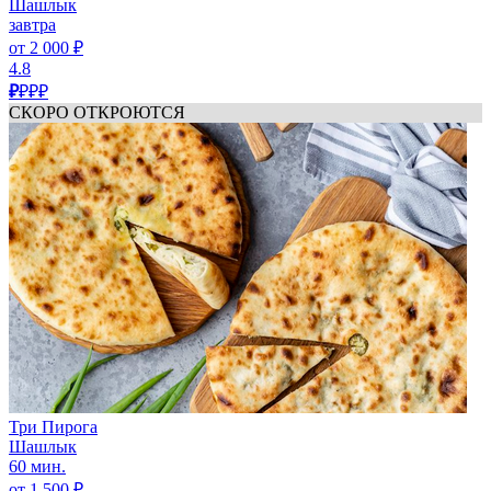
Шашлык
завтра
от 2 000 ₽
4.8
₽
₽₽₽
СКОРО ОТКРОЮТСЯ
Три Пирога
Шашлык
60 мин.
от 1 500 ₽