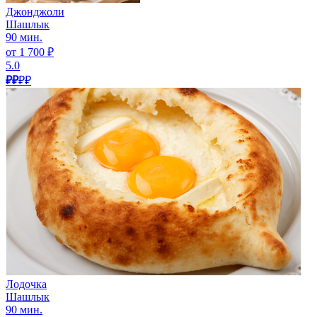
Джонджоли
Шашлык
90 мин.
от 1 700 ₽
5.0
₽₽
₽₽
Лодочка
Шашлык
90 мин.