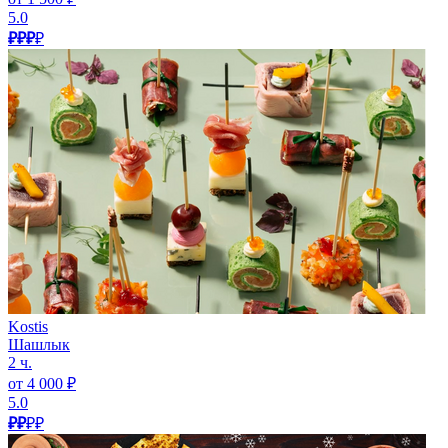
5.0
₽₽₽
₽
Kostis
Шашлык
2 ч.
от 4 000 ₽
5.0
₽₽
₽₽