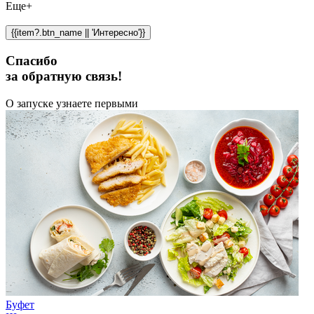
Еще+
{{item?.btn_name || 'Интересно'}}
Спасибо
за обратную связь!
О запуске узнаете первыми
Буфет