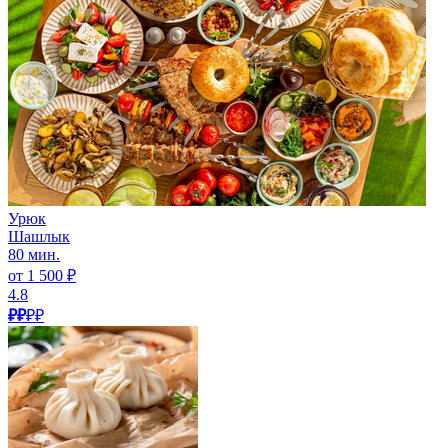
Урюк
Шашлык
80 мин.
от 1 500 ₽
4.8
₽₽
₽₽