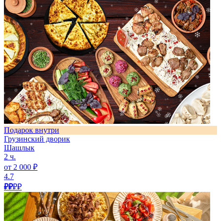
Подарок внутри
Грузинский дворик
Шашлык
2 ч.
от 2 000 ₽
4.7
₽₽
₽₽