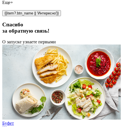
Еще+
{{item?.btn_name || 'Интересно'}}
Спасибо
за обратную связь!
О запуске узнаете первыми
Буфет