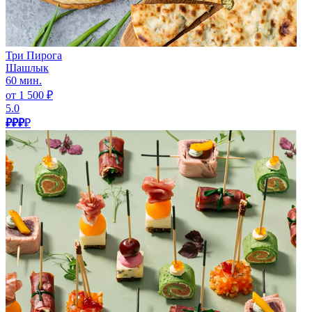
Три Пирога
Шашлык
60 мин.
от 1 500 ₽
5.0
₽₽₽
₽