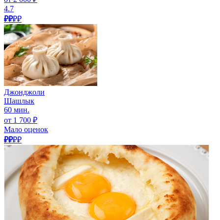
4.7
₽₽
₽₽
Джонджоли
Шашлык
60 мин.
от 1 700 ₽
Мало оценок
₽₽
₽₽