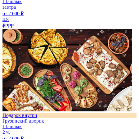
Шашлык
завтра
от 2 000 ₽
4.8
₽
₽₽₽
Подарок внутри
Грузинский дворик
Шашлык
2 ч.
от 2 000 ₽