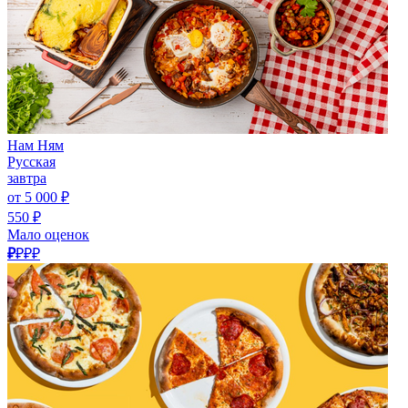
Нам Ням
Русская
завтра
от 5 000 ₽
550 ₽
Мало оценок
₽
₽₽₽