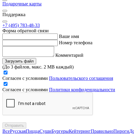
Подарочные карты
Поддержка
+7 (495) 783-48-33
Форма обратной связи
Ваше имя
Номер телефона
Комментарий
Загрузить файл
(До 3 файлов, макс. 2 MB каждый)
Согласен с условиями
Пользовательского соглашения
Согласен с условиями
Политики конфиденциальности
Отправить
Все
Русская
Пицца
Суши
Бургеры
Кейтеринг
Правильно
Пироги
Д