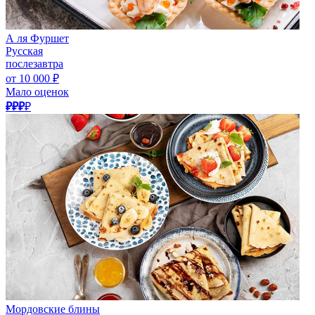
А ля Фуршет
Русская
послезавтра
от 10 000 ₽
Мало оценок
₽₽₽
₽
Мордовские блины