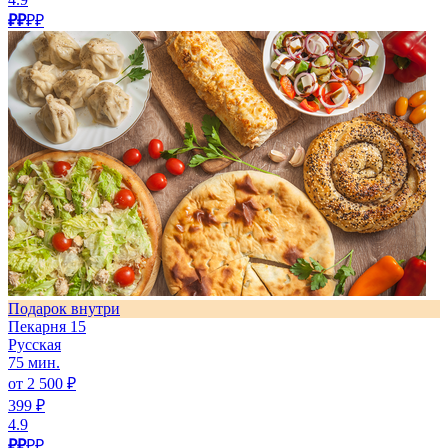
₽₽
₽₽
Подарок внутри
Пекарня 15
Русская
75 мин.
от 2 500 ₽
399 ₽
4.9
₽₽
₽₽