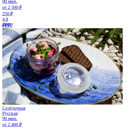
90 мин.
от 2 500 ₽
250 ₽
4.8
₽₽₽
₽
Селёдочная
Русская
90 мин.
от 2 400 ₽