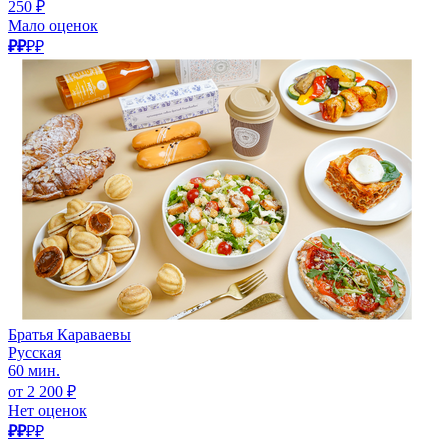
250 ₽
Мало оценок
₽₽
₽₽
Братья Караваевы
Русская
60 мин.
от 2 200 ₽
Нет оценок
₽₽
₽₽