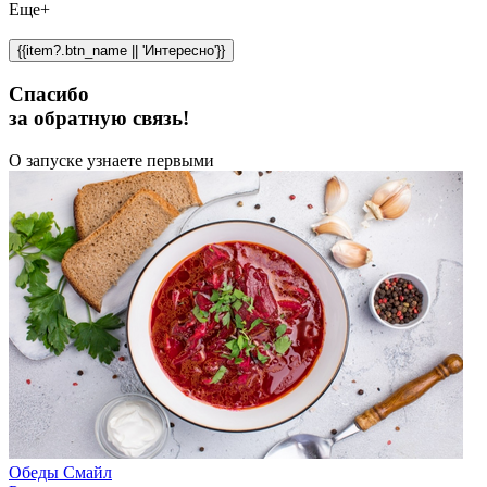
Еще+
{{item?.btn_name || 'Интересно'}}
Спасибо
за обратную связь!
О запуске узнаете первыми
Обеды Смайл