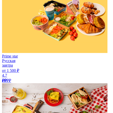
Prime star
Русская
завтра
от 1 500 ₽
4.7
₽₽
₽₽