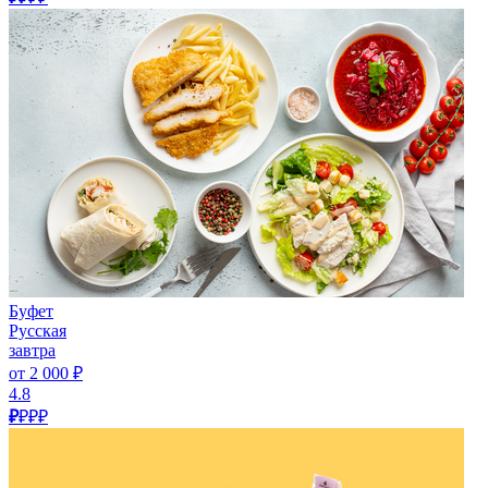
Буфет
Русская
завтра
от 2 000 ₽
4.8
₽
₽₽₽