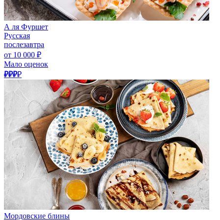
А ля Фуршет
Русская
послезавтра
от 10 000 ₽
Мало оценок
₽₽₽
₽
Мордовские блины