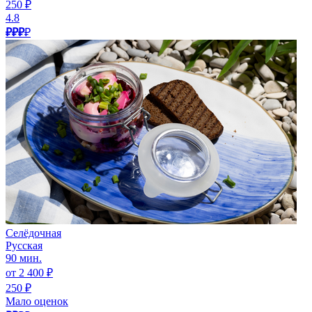
250 ₽
4.8
₽₽₽
₽
Селёдочная
Русская
90 мин.
от 2 400 ₽
250 ₽
Мало оценок