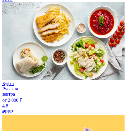
Буфет
Русская
завтра
от 2 000 ₽
4.8
₽
₽₽₽