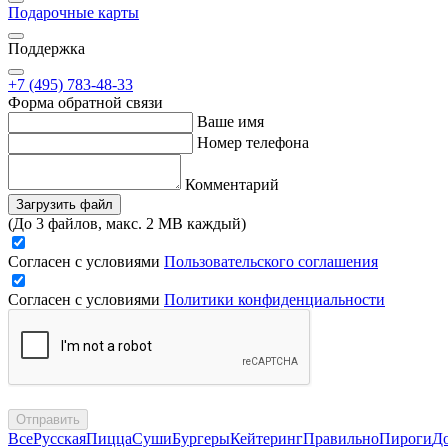
Подарочные карты
Поддержка
+7 (495) 783-48-33
Форма обратной связи
Ваше имя
Номер телефона
Комментарий
Загрузить файл
(До 3 файлов, макс. 2 MB каждый)
Согласен с условиями
Пользовательского соглашения
Согласен с условиями
Политики конфиденциальности
Отправить
Все
Русская
Пицца
Суши
Бургеры
Кейтеринг
Правильно
Пироги
Д