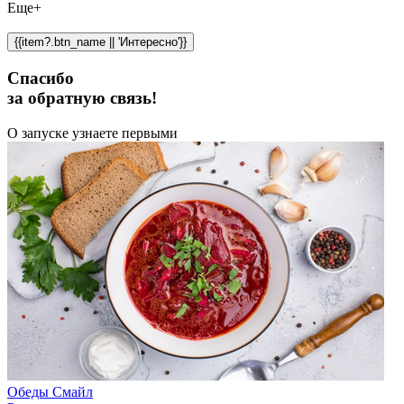
Еще+
{{item?.btn_name || 'Интересно'}}
Спасибо
за обратную связь!
О запуске узнаете первыми
Обеды Смайл