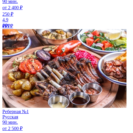
90 мин.
от 2 400 ₽
250 ₽
4.9
₽₽
₽₽
Реберная №1
Русская
90 мин.
от 2 500 ₽