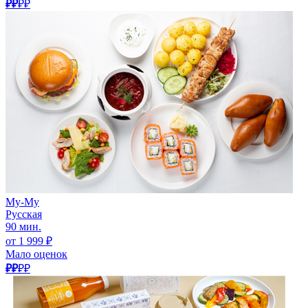
₽₽
₽₽
Му-Му
Русская
90 мин.
от 1 999 ₽
Мало оценок
₽₽
₽₽