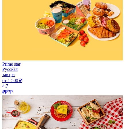
Prime star
Русская
завтра
от 1 500 ₽
4.7
₽₽
₽₽