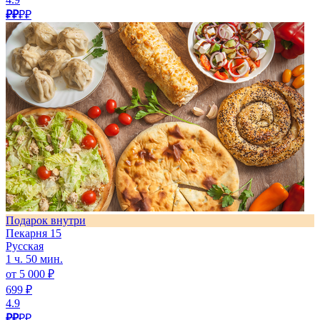
₽₽
₽₽
Подарок внутри
Пекарня 15
Русская
1 ч. 50 мин.
от 5 000 ₽
699 ₽
4.9
₽₽
₽₽