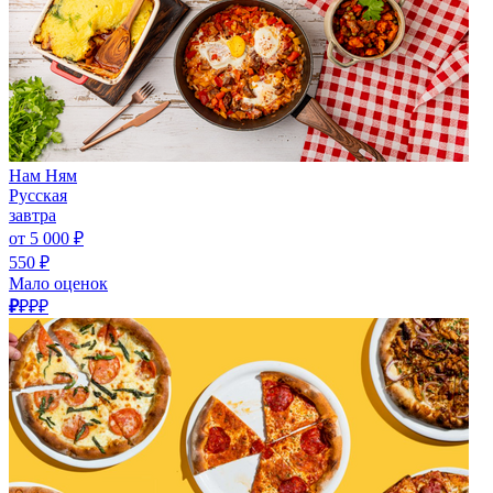
Нам Ням
Русская
завтра
от 5 000 ₽
550 ₽
Мало оценок
₽
₽₽₽