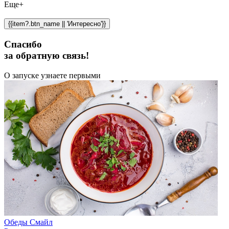
Еще+
{{item?.btn_name || 'Интересно'}}
Спасибо
за обратную связь!
О запуске узнаете первыми
Обеды Смайл