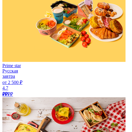
Prime star
Русская
завтра
от 2 500 ₽
4.7
₽₽
₽₽