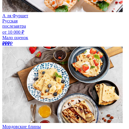
А ля Фуршет
Русская
послезавтра
от 10 000 ₽
Мало оценок
₽₽₽
₽
Мордовские блины