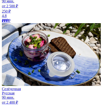
90 мин.
от 2 500 ₽
250 ₽
4.8
₽₽₽
₽
Селёдочная
Русская
90 мин.
от 2 400 ₽