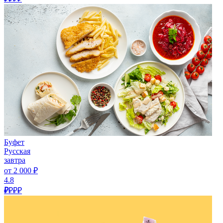
Буфет
Русская
завтра
от 2 000 ₽
4.8
₽
₽₽₽