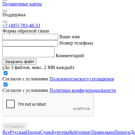
Подарочные карты
Поддержка
+7 (495) 783-48-33
Форма обратной связи
Ваше имя
Номер телефона
Комментарий
Загрузить файл
(До 3 файлов, макс. 2 MB каждый)
Согласен с условиями
Пользовательского соглашения
Согласен с условиями
Политики конфиденциальности
Отправить
Все
Русская
Пицца
Суши
Бургеры
Кейтеринг
Правильно
Пироги
Д