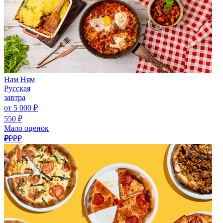
Нам Ням
Русская
завтра
от 5 000 ₽
550 ₽
Мало оценок
₽
₽₽₽