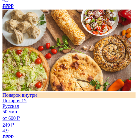
₽₽
₽₽
Подарок внутри
Пекарня 15
Русская
50 мин.
от 600 ₽
249 ₽
4.9
₽₽
₽₽