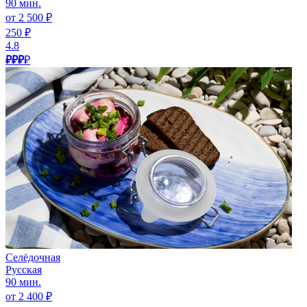
90 мин.
от 2 500 ₽
250 ₽
4.8
₽₽₽
₽
Селёдочная
Русская
90 мин.
от 2 400 ₽