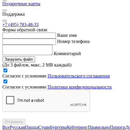
Подарочные карты
Поддержка
+7 (495) 783-48-33
Форма обратной связи
Ваше имя
Номер телефона
Комментарий
Загрузить файл
(До 3 файлов, макс. 2 MB каждый)
Согласен с условиями
Пользовательского соглашения
Согласен с условиями
Политики конфиденциальности
Отправить
Все
Русская
Пицца
Суши
Бургеры
Кейтеринг
Правильно
Пироги
Д