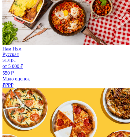
Нам Ням
Русская
завтра
от 5 000 ₽
550 ₽
Мало оценок
₽
₽₽₽