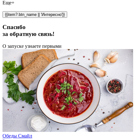
Еще+
{{item?.btn_name || 'Интересно'}}
Спасибо
за обратную связь!
О запуске узнаете первыми
Обеды Смайл