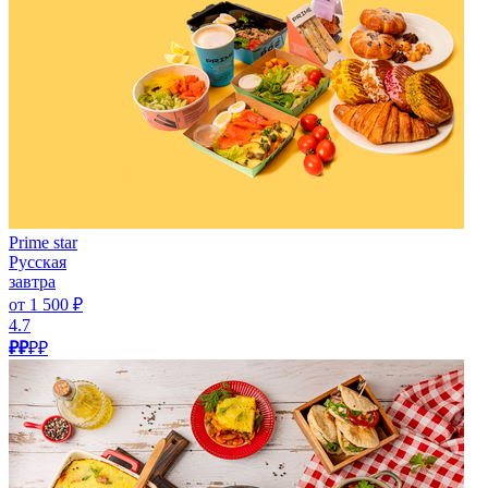
Prime star
Русская
завтра
от 1 500 ₽
4.7
₽₽
₽₽