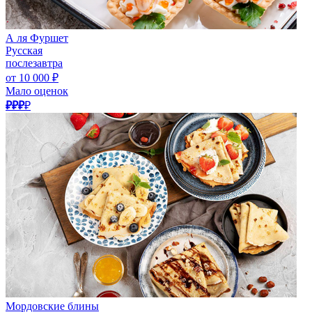
А ля Фуршет
Русская
послезавтра
от 10 000 ₽
Мало оценок
₽₽₽
₽
Мордовские блины