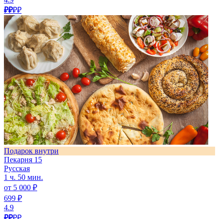
₽₽
₽₽
Подарок внутри
Пекарня 15
Русская
1 ч. 50 мин.
от 5 000 ₽
699 ₽
4.9
₽₽
₽₽