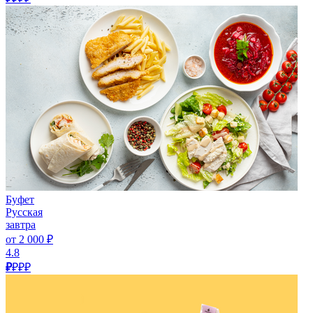
Буфет
Русская
завтра
от 2 000 ₽
4.8
₽
₽₽₽