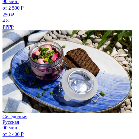
90 мин.
от 2 500 ₽
250 ₽
4.8
₽₽₽
₽
Селёдочная
Русская
90 мин.
от 2 400 ₽