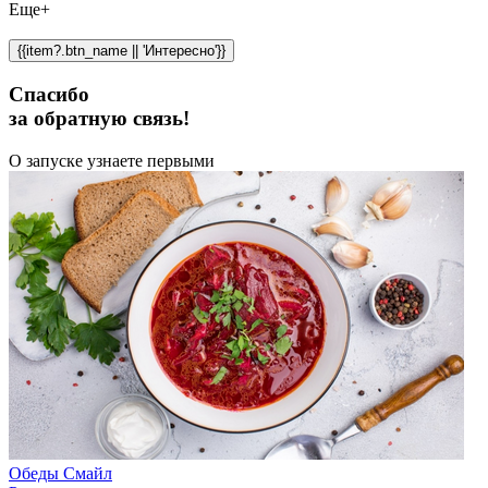
Еще+
{{item?.btn_name || 'Интересно'}}
Спасибо
за обратную связь!
О запуске узнаете первыми
Обеды Смайл