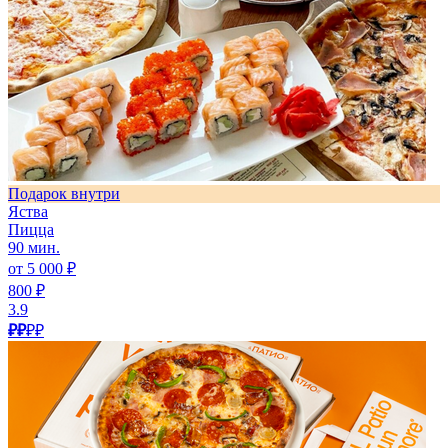
Подарок внутри
Яства
Пицца
90 мин.
от 5 000 ₽
800 ₽
3.9
₽₽
₽₽