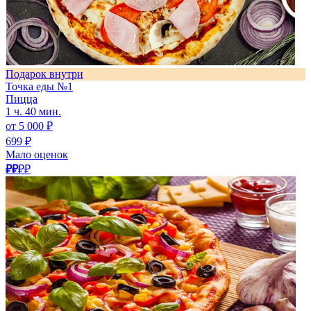
Подарок внутри
Точка еды №1
Пицца
1 ч. 40 мин.
от 5 000 ₽
699 ₽
Мало оценок
₽₽
₽₽