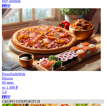
Нет оценок
₽₽
₽₽
PizzaSushiWok
Пицца
60 мин.
от 1 499 ₽
5.0
₽₽
₽₽
СКОРО ОТКРОЮТСЯ