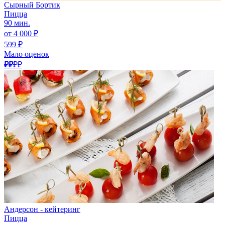
Сырный Бортик
Пицца
90 мин.
от 4 000 ₽
599 ₽
Мало оценок
₽₽
₽₽
Андерсон - кейтеринг
Пицца