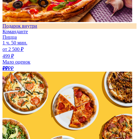
Подарок внутри
Команданте
Пицца
1 ч. 50 мин.
от 2 500 ₽
499 ₽
Мало оценок
₽₽
₽₽