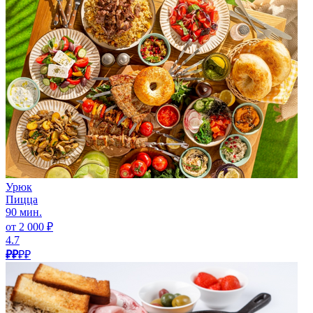
Урюк
Пицца
90 мин.
от 2 000 ₽
4.7
₽₽
₽₽