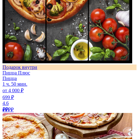
Подарок внутри
Пицца Плюс
Пицца
1 ч. 50 мин.
от 4 000 ₽
699 ₽
4.6
₽₽
₽₽