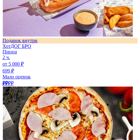
Подарок внутри
ХотДОГ БРО
Пицца
2 ч.
от 5 000 ₽
699 ₽
Мало оценок
₽₽
₽₽