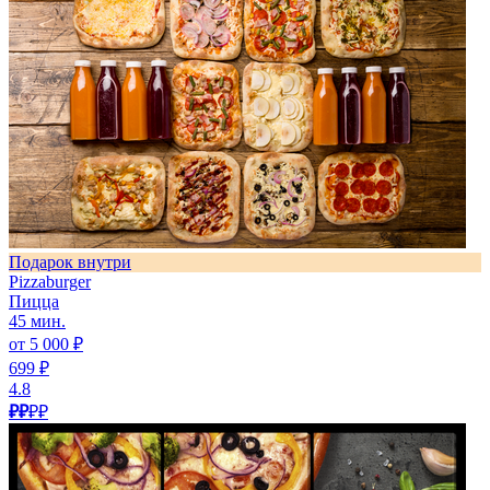
Подарок внутри
Pizzaburger
Пицца
45 мин.
от 5 000 ₽
699 ₽
4.8
₽₽
₽₽