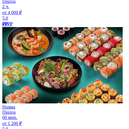
Пицца
2 ч.
от 4 000 ₽
5.0
₽₽
₽₽
Нияма
Пицца
60 мин.
от 1 200 ₽
5.0