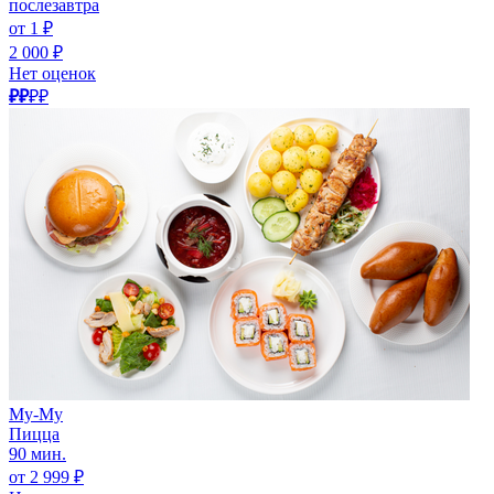
послезавтра
от 1 ₽
2 000 ₽
Нет оценок
₽₽
₽₽
Му-Му
Пицца
90 мин.
от 2 999 ₽