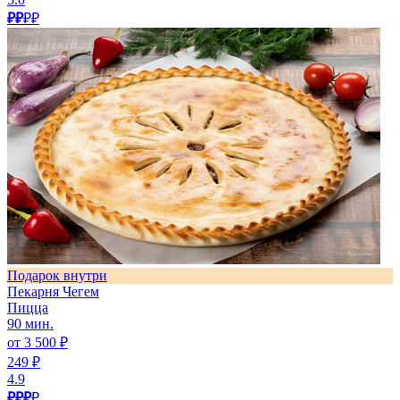
₽₽
₽₽
Подарок внутри
Пекарня Чегем
Пицца
90 мин.
от 3 500 ₽
249 ₽
4.9
₽₽₽
₽