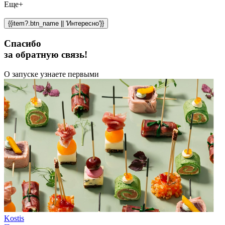
Еще+
{{item?.btn_name || 'Интересно'}}
Спасибо
за обратную связь!
О запуске узнаете первыми
Kostis