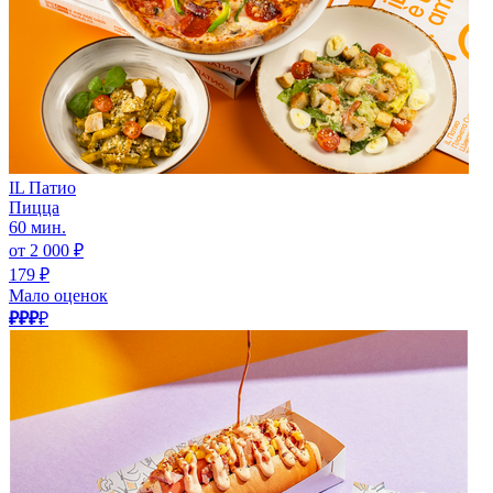
IL Патио
Пицца
60 мин.
от 2 000 ₽
179 ₽
Мало оценок
₽₽₽
₽