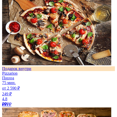
Подарок внутри
Pizzarion
Пицца
75 мин.
от 2 590 ₽
249 ₽
4.8
₽₽
₽₽