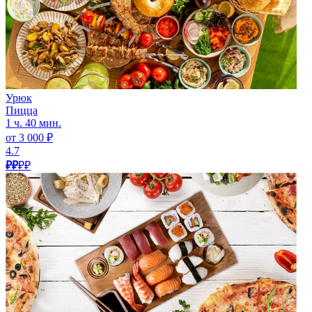
Урюк
Пицца
1 ч. 40 мин.
от 3 000 ₽
4.7
₽₽
₽₽