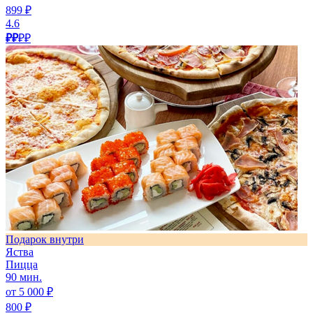
899 ₽
4.6
₽₽
₽₽
Подарок внутри
Яства
Пицца
90 мин.
от 5 000 ₽
800 ₽