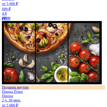
от 5 000 ₽
699 ₽
4.8
₽₽
₽₽
Подарок внутри
Пицца Плюс
Пицца
2 ч. 30 мин.
от 5 000 ₽