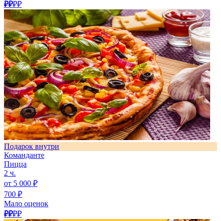
₽₽
₽₽
Подарок внутри
Команданте
Пицца
2 ч.
от 5 000 ₽
700 ₽
Мало оценок
₽₽
₽₽