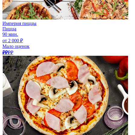
Империя пиццы
Пицца
90 мин.
от 2 000 ₽
Мало оценок
₽₽
₽₽