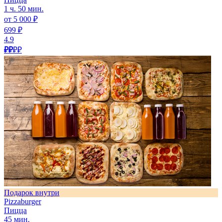
1 ч. 50 мин.
от 5 000 ₽
699 ₽
4.9
₽₽
₽₽
Подарок внутри
Pizzaburger
Пицца
45 мин.