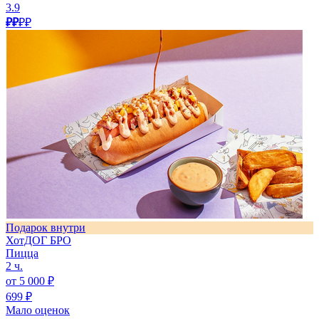
3.9
₽₽
₽₽
Подарок внутри
ХотДОГ БРО
Пицца
2 ч.
от 5 000 ₽
699 ₽
Мало оценок