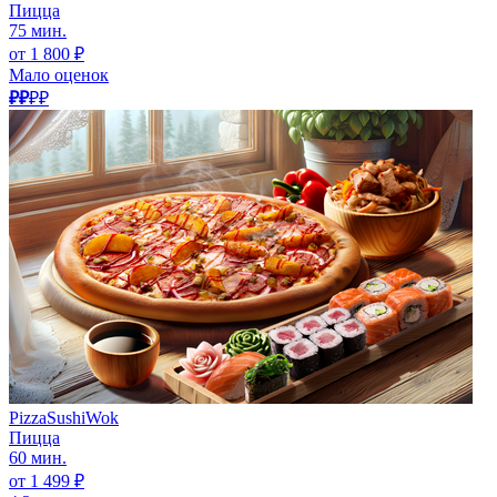
Пицца
75 мин.
от 1 800 ₽
Мало оценок
₽₽
₽₽
PizzaSushiWok
Пицца
60 мин.
от 1 499 ₽