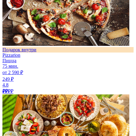
Подарок внутри
Pizzarion
Пицца
75 мин.
от 2 590 ₽
249 ₽
4.8
₽₽
₽₽