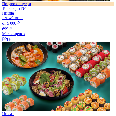
Подарок внутри
Точка еды №1
Пицца
1 ч. 40 мин.
от 5 000 ₽
699 ₽
Мало оценок
₽₽
₽₽
Нияма