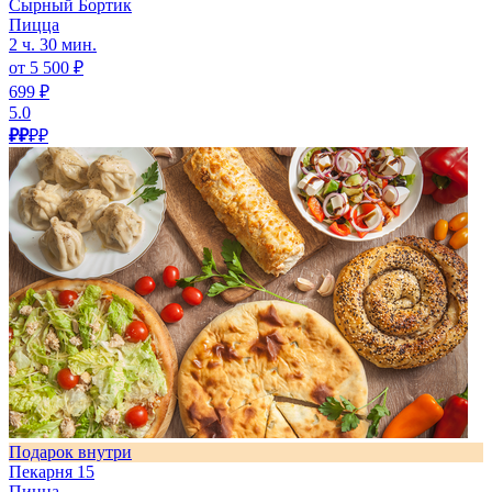
Сырный Бортик
Пицца
2 ч. 30 мин.
от 5 500 ₽
699 ₽
5.0
₽₽
₽₽
Подарок внутри
Пекарня 15
Пицца