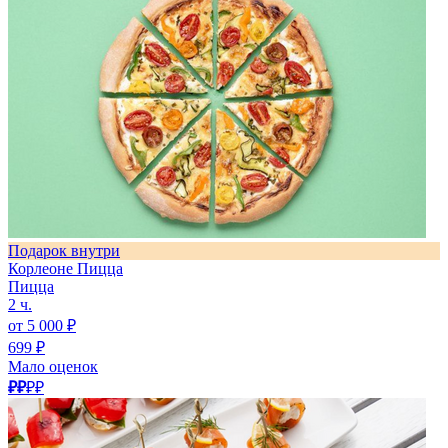
Подарок внутри
Корлеоне Пицца
Пицца
2 ч.
от 5 000 ₽
699 ₽
Мало оценок
₽₽
₽₽