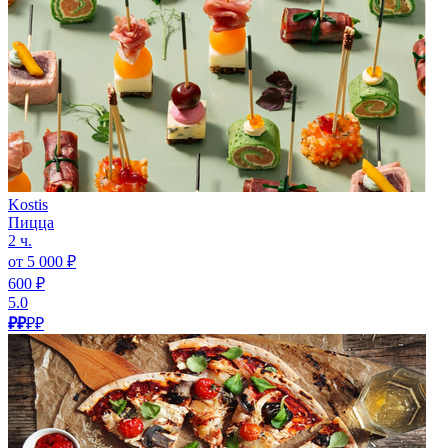
Kostis
Пицца
2 ч.
от 5 000 ₽
600 ₽
5.0
₽₽
₽₽