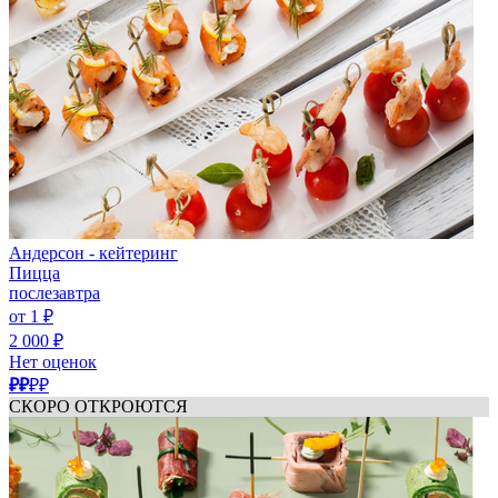
Андерсон - кейтеринг
Пицца
послезавтра
от 1 ₽
2 000 ₽
Нет оценок
₽₽
₽₽
СКОРО ОТКРОЮТСЯ