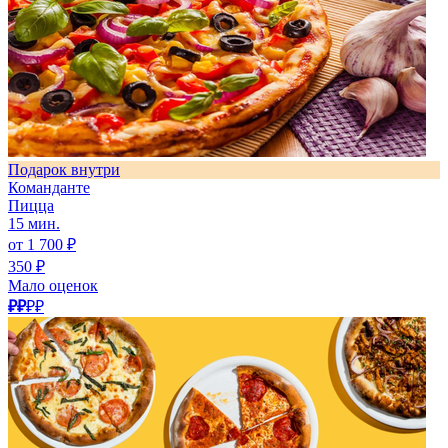
Подарок внутри
Команданте
Пицца
15 мин.
от 1 700 ₽
350 ₽
Мало оценок
₽₽
₽₽