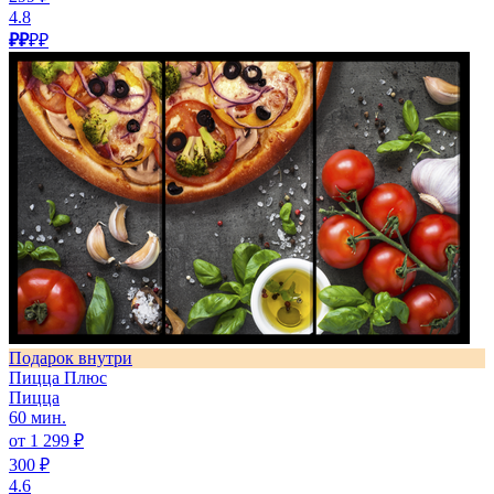
4.8
₽₽
₽₽
Подарок внутри
Пицца Плюс
Пицца
60 мин.
от 1 299 ₽
300 ₽
4.6