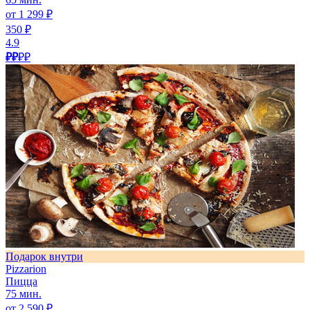
от 1 299 ₽
350 ₽
4.9
₽₽
₽₽
Подарок внутри
Pizzarion
Пицца
75 мин.
от 2 590 ₽