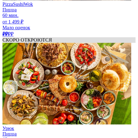
PizzaSushiWok
Пицца
60 мин.
от 1 499 ₽
Мало оценок
₽₽
₽₽
СКОРО ОТКРОЮТСЯ
Урюк
Пицца