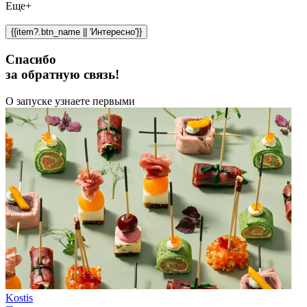
Еще+
{{item?.btn_name || 'Интересно'}}
Спасибо
за обратную связь!
О запуске узнаете первыми
Kostis