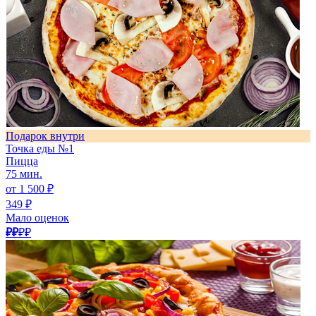
Подарок внутри
Точка еды №1
Пицца
75 мин.
от 1 500 ₽
349 ₽
Мало оценок
₽₽
₽₽