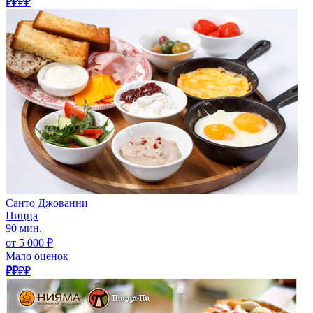
₽₽
₽₽
Санто Джованни
Пицца
90 мин.
от 5 000 ₽
Мало оценок
₽₽
₽₽