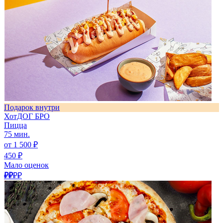
Подарок внутри
ХотДОГ БРО
Пицца
75 мин.
от 1 500 ₽
450 ₽
Мало оценок
₽₽
₽₽