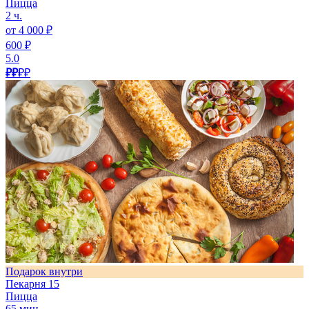
Пицца
2 ч.
от 4 000 ₽
600 ₽
5.0
₽₽
₽₽
Подарок внутри
Пекарня 15
Пицца
65 мин.