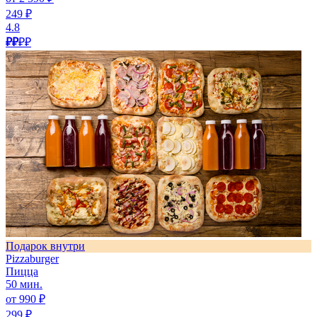
249 ₽
4.8
₽₽
₽₽
Подарок внутри
Pizzaburger
Пицца
50 мин.
от 990 ₽
299 ₽