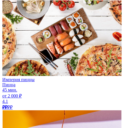
Империя пиццы
Пицца
45 мин.
от 2 000 ₽
4.1
₽₽
₽₽