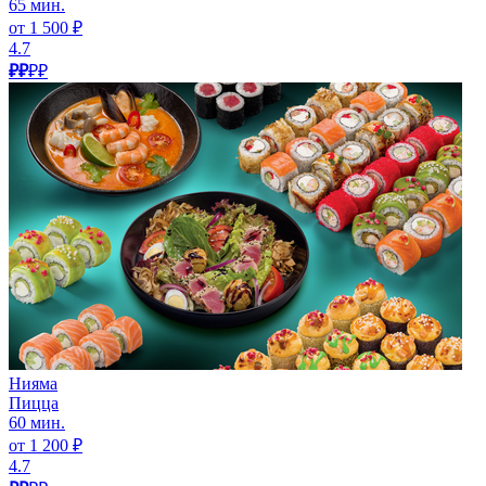
65 мин.
от 1 500 ₽
4.7
₽₽
₽₽
Нияма
Пицца
60 мин.
от 1 200 ₽
4.7