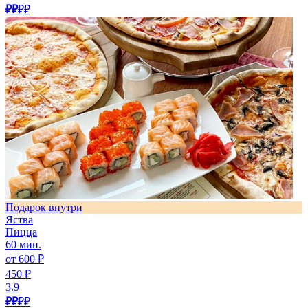
₽₽
₽₽
Подарок внутри
Яства
Пицца
60 мин.
от 600 ₽
450 ₽
3.9
₽₽
₽₽