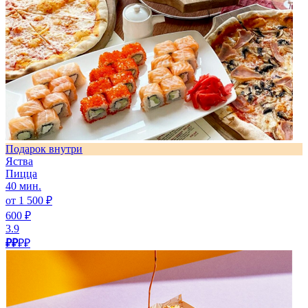
Подарок внутри
Яства
Пицца
40 мин.
от 1 500 ₽
600 ₽
3.9
₽₽
₽₽