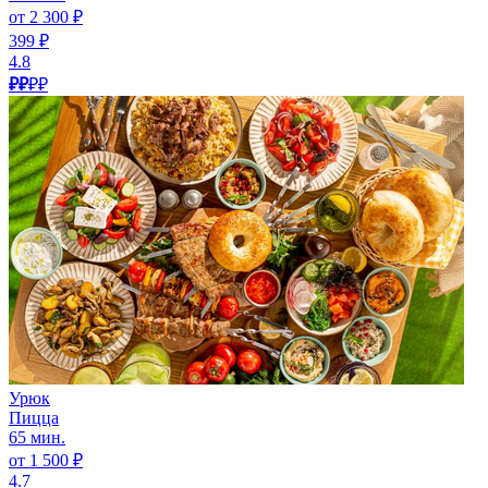
от 2 300 ₽
399 ₽
4.8
₽₽
₽₽
Урюк
Пицца
65 мин.
от 1 500 ₽
4.7