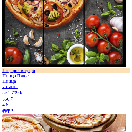
Подарок внутри
Пицца Плюс
Пицца
75 мин.
от 1 799 ₽
550 ₽
4.6
₽₽
₽₽