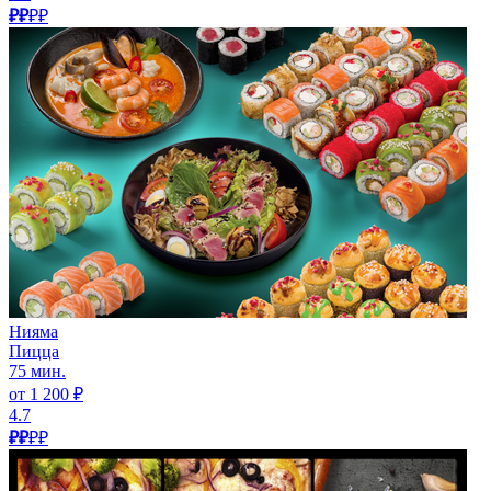
₽₽
₽₽
Нияма
Пицца
75 мин.
от 1 200 ₽
4.7
₽₽
₽₽