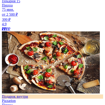
Пекарня 15
Пицца
75 мин.
от 2 500 ₽
399 ₽
4.9
₽₽
₽₽
Подарок внутри
Pizzarion
Пицца