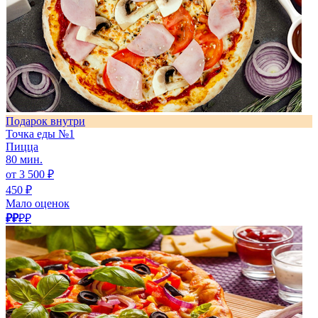
Подарок внутри
Точка еды №1
Пицца
80 мин.
от 3 500 ₽
450 ₽
Мало оценок
₽₽
₽₽