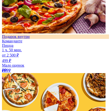
Подарок внутри
Команданте
Пицца
1 ч. 50 мин.
от 2 500 ₽
499 ₽
Мало оценок
₽₽
₽₽