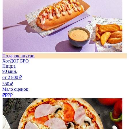
Подарок внутри
ХотДОГ БРО
Пицца
90 мин.
от 2 800 ₽
550 ₽
Мало оценок
₽₽
₽₽