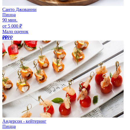
Санто Джованни
Пицца
90 мин.
от 5 000 ₽
Мало оценок
₽₽
₽₽
Андерсон - кейтеринг
Пицца