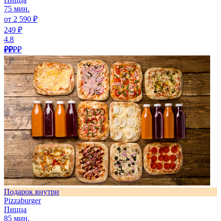
75 мин.
от 2 590 ₽
249 ₽
4.8
₽₽
₽₽
Подарок внутри
Pizzaburger
Пицца
85 мин.