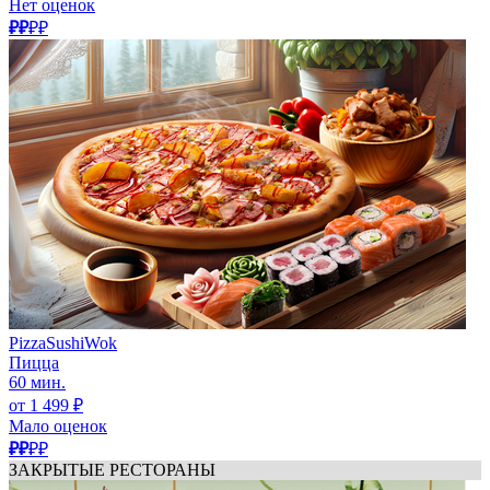
Нет оценок
₽₽
₽₽
PizzaSushiWok
Пицца
60 мин.
от 1 499 ₽
Мало оценок
₽₽
₽₽
ЗАКРЫТЫЕ РЕСТОРАНЫ