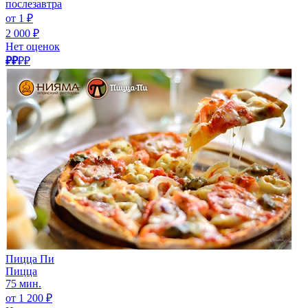
послезавтра
от 1 ₽
2 000 ₽
Нет оценок
₽₽
₽₽
Пицца Пи
Пицца
75 мин.
от 1 200 ₽