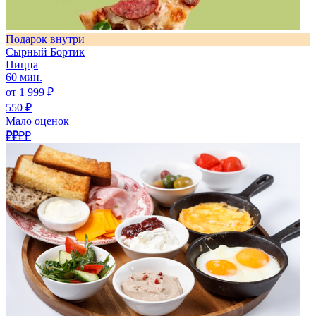
Подарок внутри
Сырный Бортик
Пицца
60 мин.
от 1 999 ₽
550 ₽
Мало оценок
₽₽
₽₽