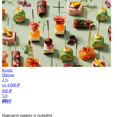
Kostis
Пицца
2 ч.
от 4 000 ₽
600 ₽
5.0
₽₽
₽₽
Наведите камеру и скачайте