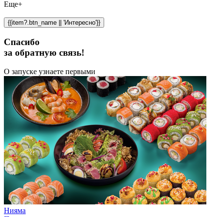
Еще+
{{item?.btn_name || 'Интересно'}}
Спасибо
за обратную связь!
О запуске узнаете первыми
Нияма