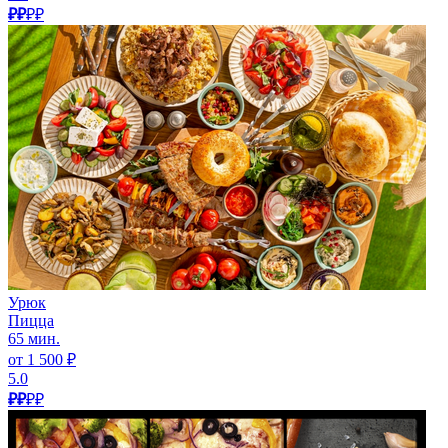
₽₽
₽₽
Урюк
Пицца
65 мин.
от 1 500 ₽
5.0
₽₽
₽₽