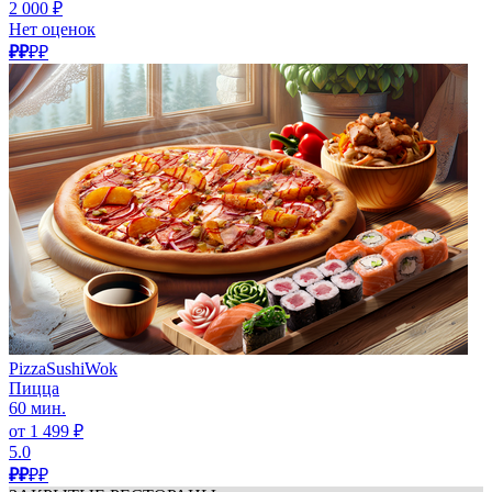
2 000 ₽
Нет оценок
₽₽
₽₽
PizzaSushiWok
Пицца
60 мин.
от 1 499 ₽
5.0
₽₽
₽₽