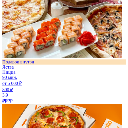
Подарок внутри
Яства
Пицца
90 мин.
от 5 000 ₽
800 ₽
3.9
₽₽
₽₽