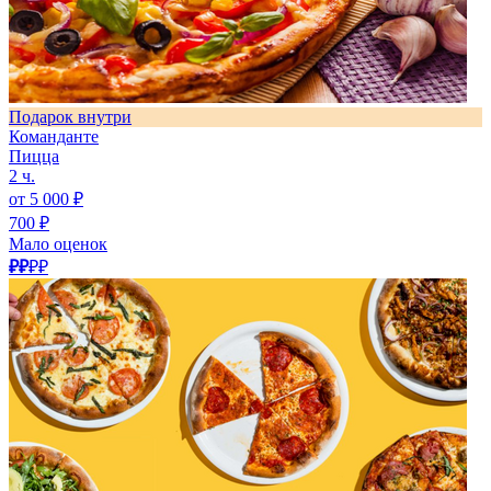
Подарок внутри
Команданте
Пицца
2 ч.
от 5 000 ₽
700 ₽
Мало оценок
₽₽
₽₽