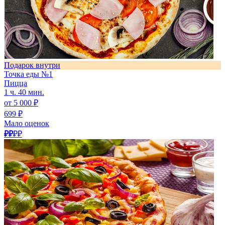
Подарок внутри
Точка еды №1
Пицца
1 ч. 40 мин.
от 5 000 ₽
699 ₽
Мало оценок
₽₽
₽₽