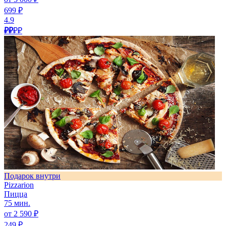
699 ₽
4.9
₽₽
₽₽
Подарок внутри
Pizzarion
Пицца
75 мин.
от 2 590 ₽
249 ₽