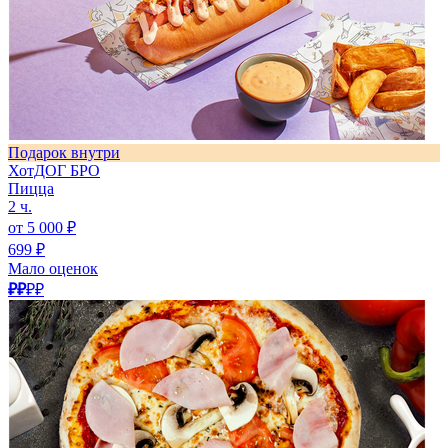
Подарок внутри
ХотДОГ БРО
Пицца
2 ч.
от 5 000 ₽
699 ₽
Мало оценок
₽₽
₽₽