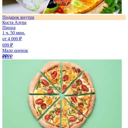
Подарок внутри
Коста Азура
Пицца
1 ч. 50 мин.
от 4 000 ₽
699 ₽
Мало оценок
₽₽
₽₽