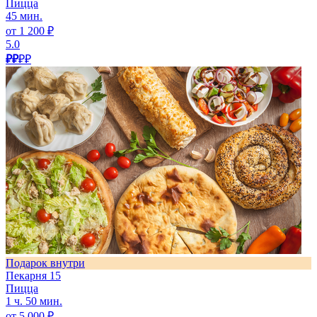
Пицца
45 мин.
от 1 200 ₽
5.0
₽₽
₽₽
Подарок внутри
Пекарня 15
Пицца
1 ч. 50 мин.
от 5 000 ₽