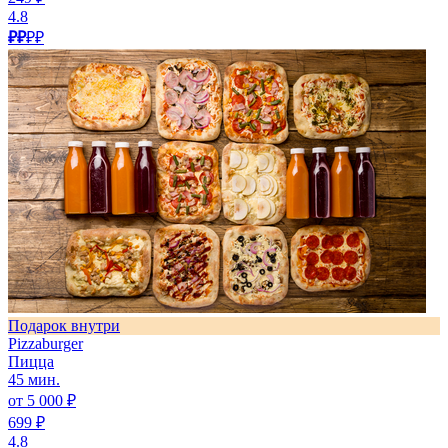
4.8
₽₽
₽₽
Подарок внутри
Pizzaburger
Пицца
45 мин.
от 5 000 ₽
699 ₽
4.8