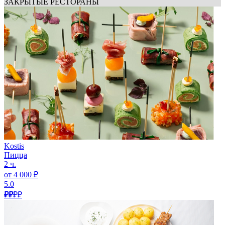
ЗАКРЫТЫЕ РЕСТОРАНЫ
Kostis
Пицца
2 ч.
от 4 000 ₽
5.0
₽₽
₽₽