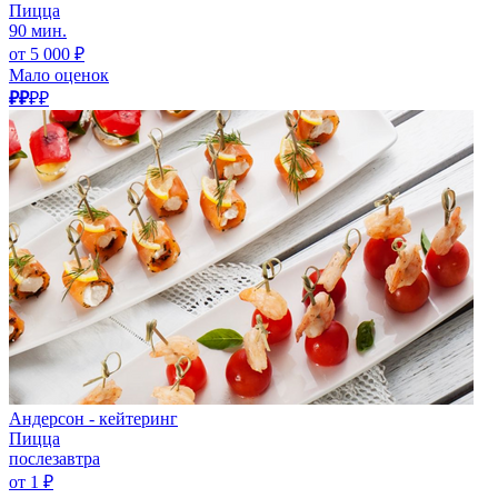
Пицца
90 мин.
от 5 000 ₽
Мало оценок
₽₽
₽₽
Андерсон - кейтеринг
Пицца
послезавтра
от 1 ₽