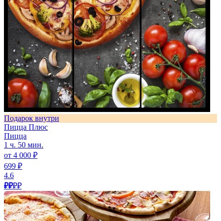
Подарок внутри
Пицца Плюс
Пицца
1 ч. 50 мин.
от 4 000 ₽
699 ₽
4.6
₽₽
₽₽