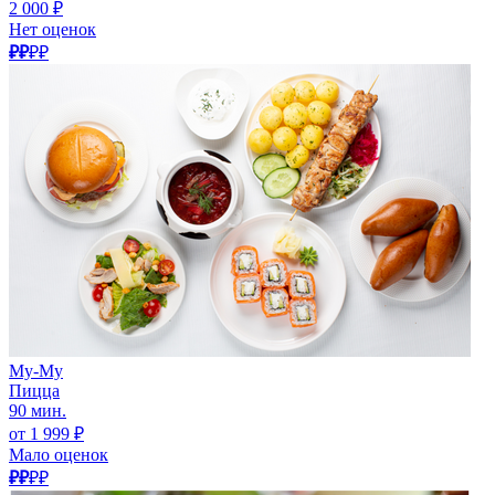
2 000 ₽
Нет оценок
₽₽
₽₽
Му-Му
Пицца
90 мин.
от 1 999 ₽
Мало оценок
₽₽
₽₽