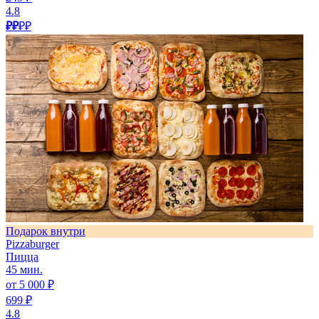
4.8
₽₽
₽₽
Подарок внутри
Pizzaburger
Пицца
45 мин.
от 5 000 ₽
699 ₽
4.8