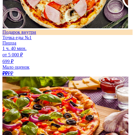
Подарок внутри
Точка еды №1
Пицца
1 ч. 40 мин.
от 5 000 ₽
699 ₽
Мало оценок
₽₽
₽₽