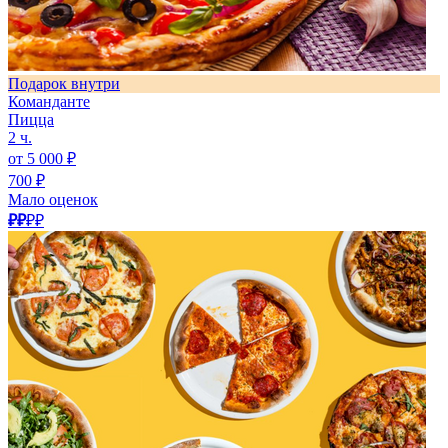
Подарок внутри
Команданте
Пицца
2 ч.
от 5 000 ₽
700 ₽
Мало оценок
₽₽
₽₽