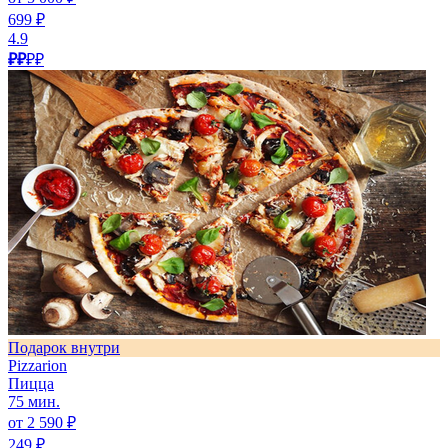
699 ₽
4.9
₽₽
₽₽
Подарок внутри
Pizzarion
Пицца
75 мин.
от 2 590 ₽
249 ₽