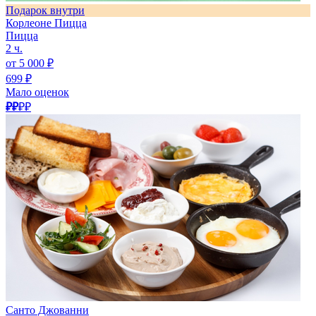
Подарок внутри
Корлеоне Пицца
Пицца
2 ч.
от 5 000 ₽
699 ₽
Мало оценок
₽₽
₽₽
Санто Джованни