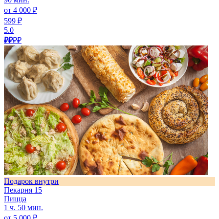
от 4 000 ₽
599 ₽
5.0
₽₽
₽₽
Подарок внутри
Пекарня 15
Пицца
1 ч. 50 мин.
от 5 000 ₽