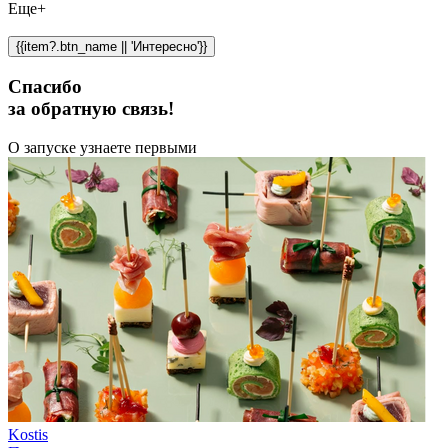
Еще+
{{item?.btn_name || 'Интересно'}}
Спасибо
за обратную связь!
О запуске узнаете первыми
Kostis