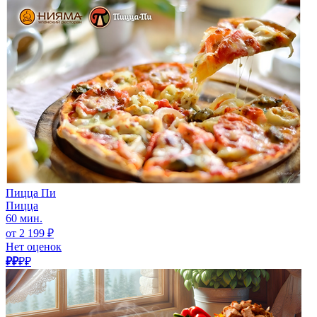
Пицца Пи
Пицца
60 мин.
от 2 199 ₽
Нет оценок
₽₽
₽₽