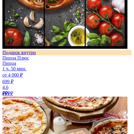
Подарок внутри
Пицца Плюс
Пицца
1 ч. 50 мин.
от 4 000 ₽
699 ₽
4.6
₽₽
₽₽