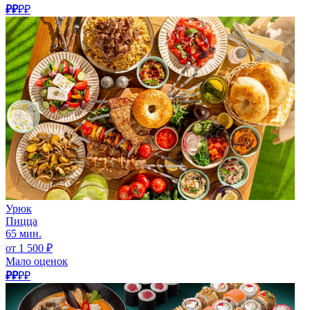
₽₽
₽₽
Урюк
Пицца
65 мин.
от 1 500 ₽
Мало оценок
₽₽
₽₽