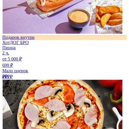
Подарок внутри
ХотДОГ БРО
Пицца
2 ч.
от 5 000 ₽
699 ₽
Мало оценок
₽₽
₽₽