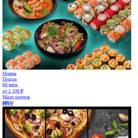
Нияма
Пицца
60 мин.
от 2 199 ₽
Мало оценок
₽₽
₽₽