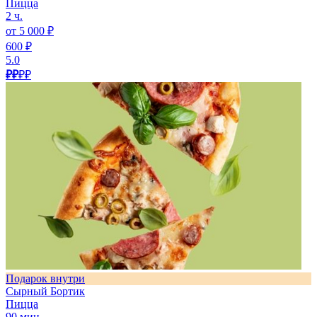
Пицца
2 ч.
от 5 000 ₽
600 ₽
5.0
₽₽
₽₽
Подарок внутри
Сырный Бортик
Пицца
90 мин.