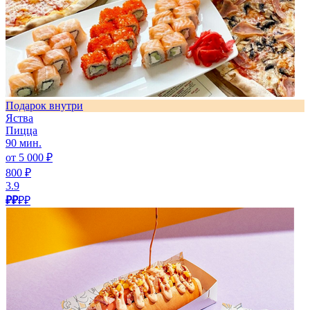
Подарок внутри
Яства
Пицца
90 мин.
от 5 000 ₽
800 ₽
3.9
₽₽
₽₽