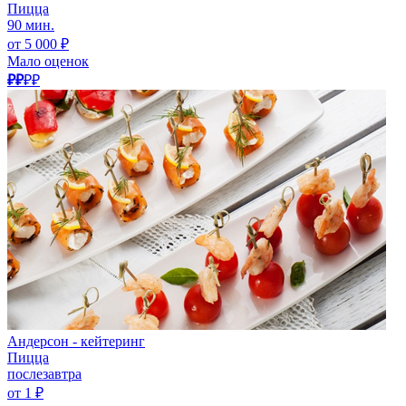
Пицца
90 мин.
от 5 000 ₽
Мало оценок
₽₽
₽₽
Андерсон - кейтеринг
Пицца
послезавтра
от 1 ₽