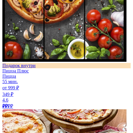
Подарок внутри
Пицца Плюс
Пицца
55 мин.
от 999 ₽
349 ₽
4.6
₽₽
₽₽