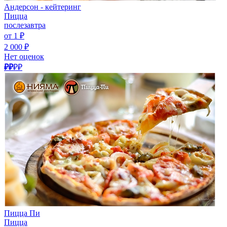
Андерсон - кейтеринг
Пицца
послезавтра
от 1 ₽
2 000 ₽
Нет оценок
₽₽
₽₽
Пицца Пи
Пицца