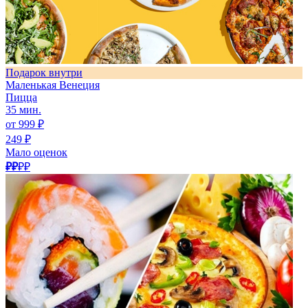
Подарок внутри
Маленькая Венеция
Пицца
35 мин.
от 999 ₽
249 ₽
Мало оценок
₽₽
₽₽