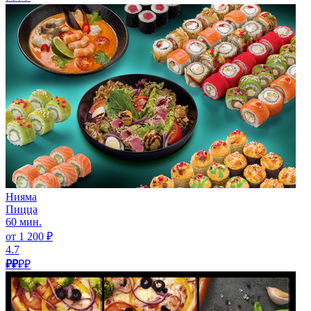
Нияма
Пицца
60 мин.
от 1 200 ₽
4.7
₽₽
₽₽