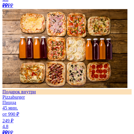
₽₽
₽₽
Подарок внутри
Pizzaburger
Пицца
45 мин.
от 990 ₽
249 ₽
4.8
₽₽
₽₽