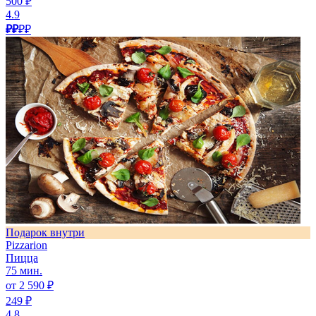
500 ₽
4.9
₽₽
₽₽
Подарок внутри
Pizzarion
Пицца
75 мин.
от 2 590 ₽
249 ₽
4.8