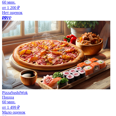
60 мин.
от 1 200 ₽
Нет оценок
₽₽
₽₽
PizzaSushiWok
Пицца
60 мин.
от 1 499 ₽
Мало оценок