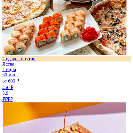
Подарок внутри
Яства
Пицца
60 мин.
от 600 ₽
450 ₽
3.9
₽₽
₽₽