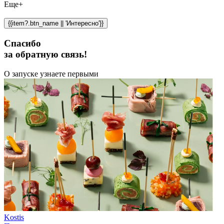
Еще+
{{item?.btn_name || 'Интересно'}}
Спасибо
за обратную связь!
О запуске узнаете первыми
Kostis