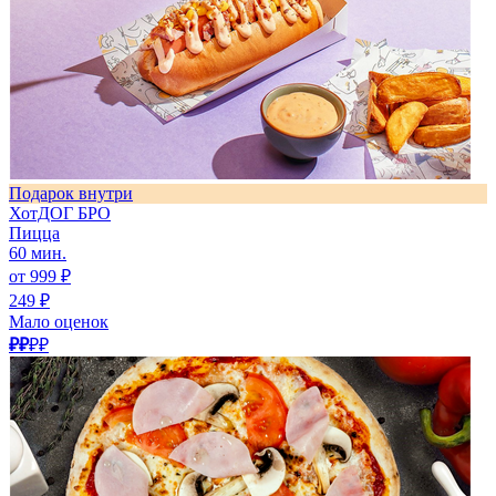
Подарок внутри
ХотДОГ БРО
Пицца
60 мин.
от 999 ₽
249 ₽
Мало оценок
₽₽
₽₽