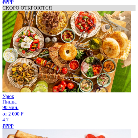
₽₽
₽₽
СКОРО ОТКРОЮТСЯ
Урюк
Пицца
90 мин.
от 2 000 ₽
4.7
₽₽
₽₽