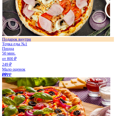
Подарок внутри
Точка еды №1
Пицца
50 мин.
от 800 ₽
249 ₽
Мало оценок
₽₽
₽₽