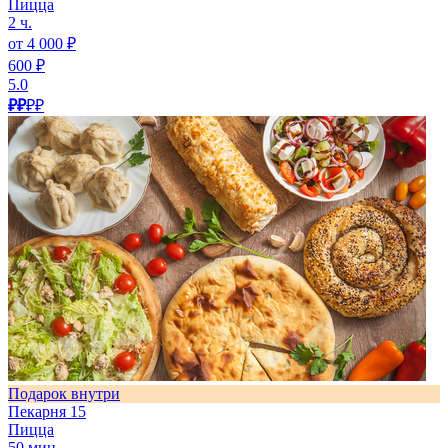
Пицца
2 ч.
от 4 000 ₽
600 ₽
5.0
₽₽
₽₽
Подарок внутри
Пекарня 15
Пицца
50 мин.