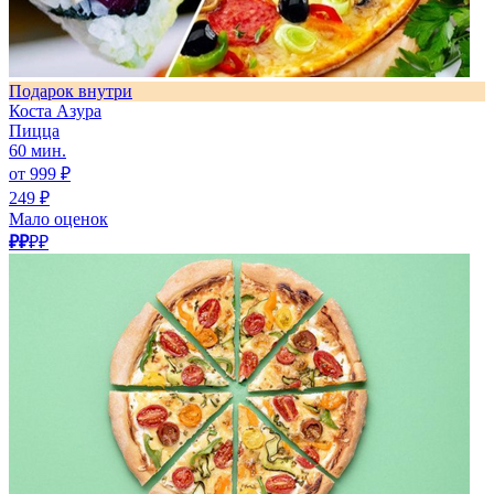
Подарок внутри
Коста Азура
Пицца
60 мин.
от 999 ₽
249 ₽
Мало оценок
₽₽
₽₽