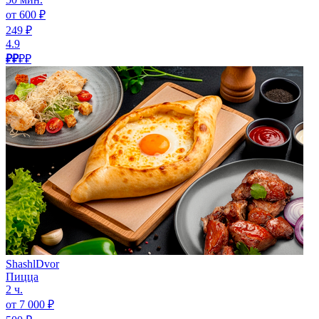
от 600 ₽
249 ₽
4.9
₽₽
₽₽
ShashlDvor
Пицца
2 ч.
от 7 000 ₽