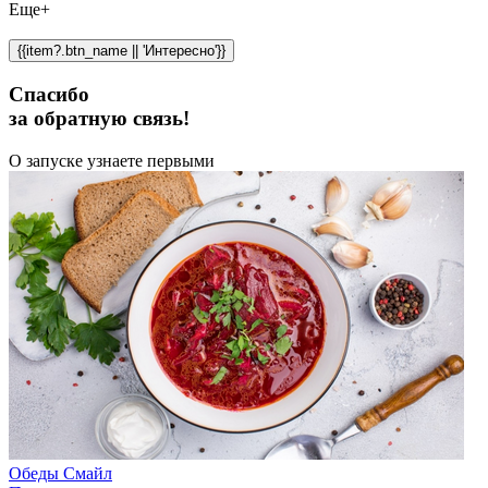
Еще+
{{item?.btn_name || 'Интересно'}}
Спасибо
за обратную связь!
О запуске узнаете первыми
Обеды Смайл