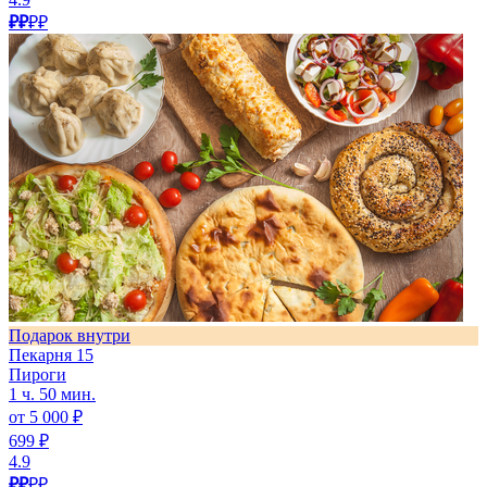
₽₽
₽₽
Подарок внутри
Пекарня 15
Пироги
1 ч. 50 мин.
от 5 000 ₽
699 ₽
4.9
₽₽
₽₽