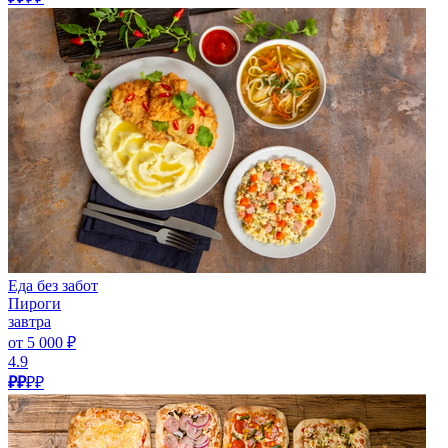
Еда без забот
Пироги
завтра
от 5 000 ₽
4.9
₽₽
₽₽