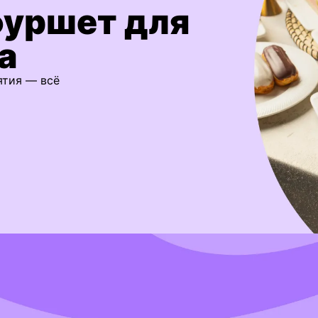
фуршет для
а
ятия — всё