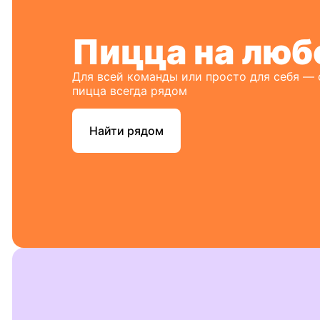
Пицца на люб
Для всей команды или просто для себя —
пицца всегда рядом
Найти рядом