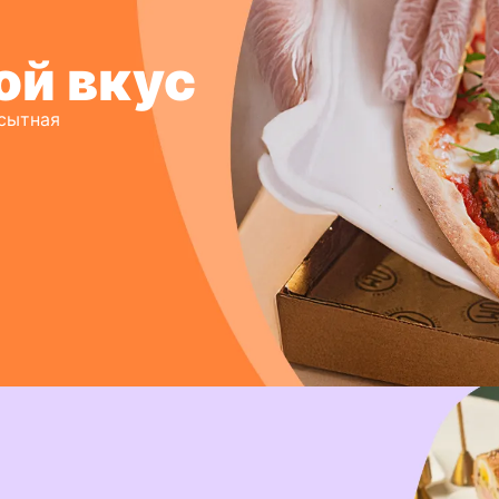
ой вкус
 сытная