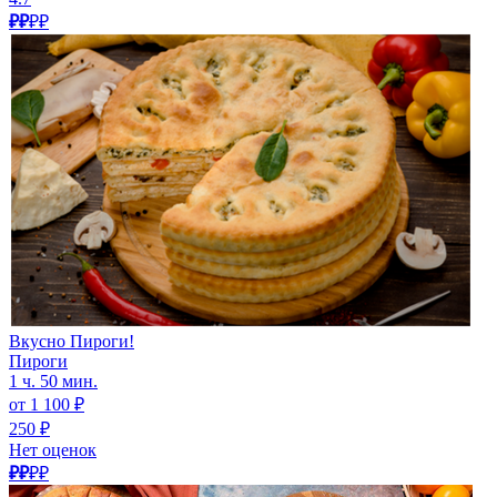
₽₽
₽₽
Вкусно Пироги!
Пироги
1 ч. 50 мин.
от 1 100 ₽
250 ₽
Нет оценок
₽₽
₽₽