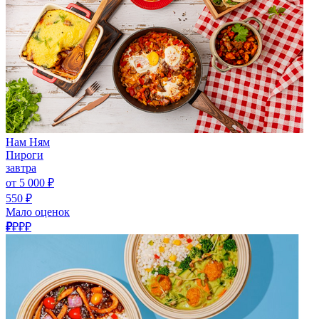
Нам Ням
Пироги
завтра
от 5 000 ₽
550 ₽
Мало оценок
₽
₽₽₽