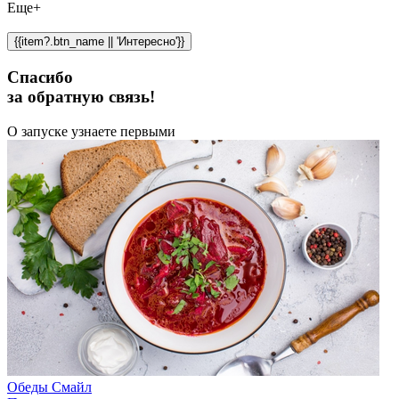
Еще+
{{item?.btn_name || 'Интересно'}}
Спасибо
за обратную связь!
О запуске узнаете первыми
Обеды Смайл