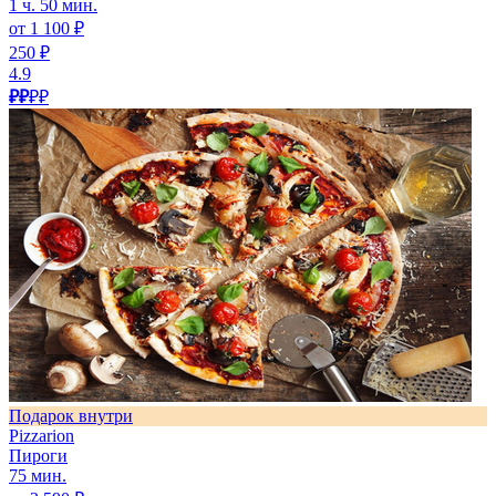
1 ч. 50 мин.
от 1 100 ₽
250 ₽
4.9
₽₽
₽₽
Подарок внутри
Pizzarion
Пироги
75 мин.