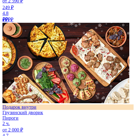
от 2 590 ₽
249 ₽
4.8
₽₽
₽₽
Подарок внутри
Грузинский дворик
Пироги
2 ч.
от 2 000 ₽
4.7