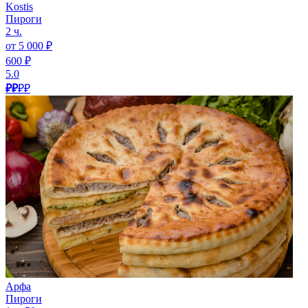
Kostis
Пироги
2 ч.
от 5 000 ₽
600 ₽
5.0
₽₽
₽₽
Арфа
Пироги