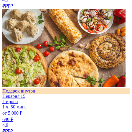
₽₽
₽₽
Подарок внутри
Пекарня 15
Пироги
1 ч. 50 мин.
от 5 000 ₽
699 ₽
4.9
₽₽
₽₽