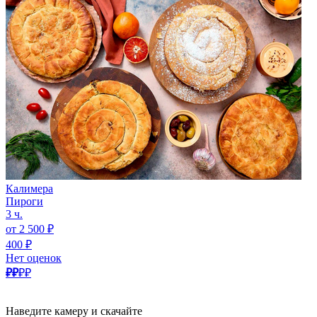
Калимера
Пироги
3 ч.
от 2 500 ₽
400 ₽
Нет оценок
₽₽
₽₽
Наведите камеру и скачайте