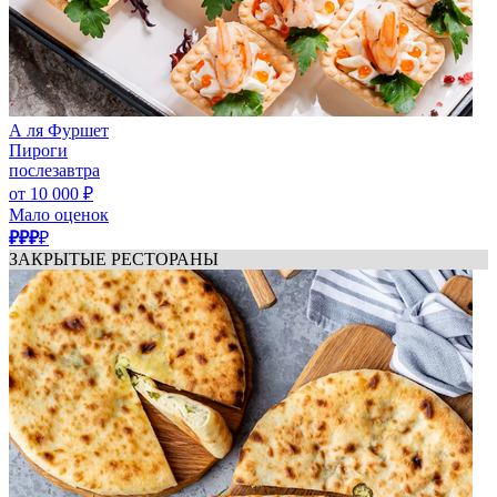
А ля Фуршет
Пироги
послезавтра
от 10 000 ₽
Мало оценок
₽₽₽
₽
ЗАКРЫТЫЕ РЕСТОРАНЫ