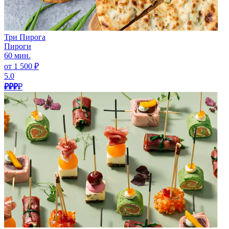
Три Пирога
Пироги
60 мин.
от 1 500 ₽
5.0
₽₽₽
₽