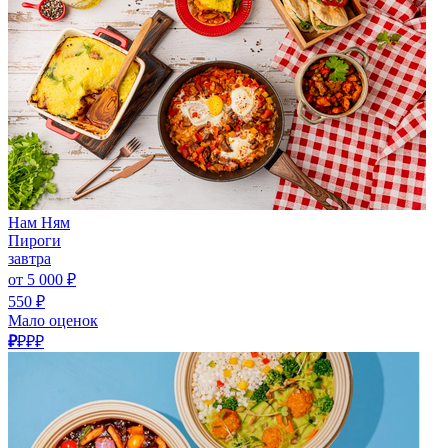
Нам Ням
Пироги
завтра
от 5 000 ₽
550 ₽
Мало оценок
₽
₽₽₽