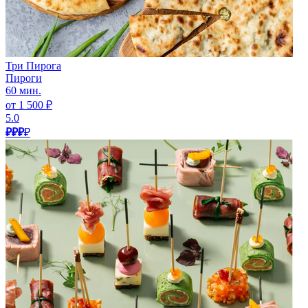
Три Пирога
Пироги
60 мин.
от 1 500 ₽
5.0
₽₽₽
₽