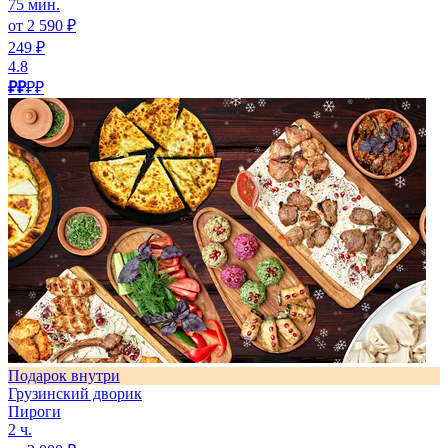
75 мин.
от 2 590 ₽
249 ₽
4.8
₽₽
₽₽
Подарок внутри
Грузинский дворик
Пироги
2 ч.