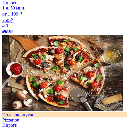
Пироги
1 ч. 50 мин.
от 1 100 ₽
250 ₽
4.9
₽₽
₽₽
Подарок внутри
Pizzarion
Пироги