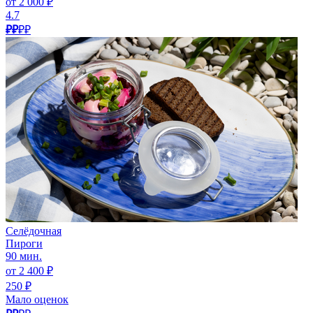
от 2 000 ₽
4.7
₽₽
₽₽
Селёдочная
Пироги
90 мин.
от 2 400 ₽
250 ₽
Мало оценок