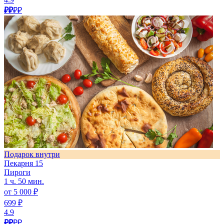
₽₽
₽₽
Подарок внутри
Пекарня 15
Пироги
1 ч. 50 мин.
от 5 000 ₽
699 ₽
4.9
₽₽
₽₽