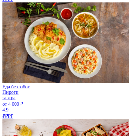
Еда без забот
Пироги
завтра
от 4 000 ₽
4.9
₽₽
₽₽