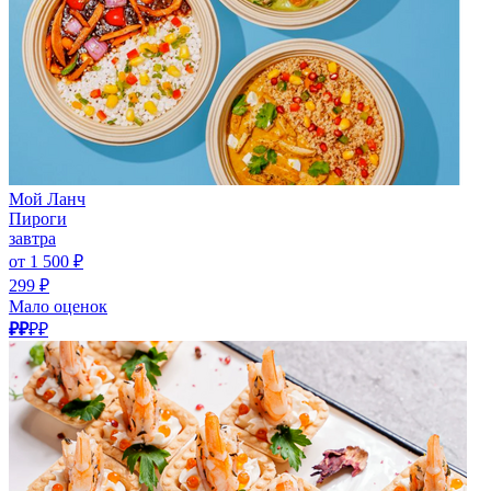
Мой Ланч
Пироги
завтра
от 1 500 ₽
299 ₽
Мало оценок
₽₽
₽₽