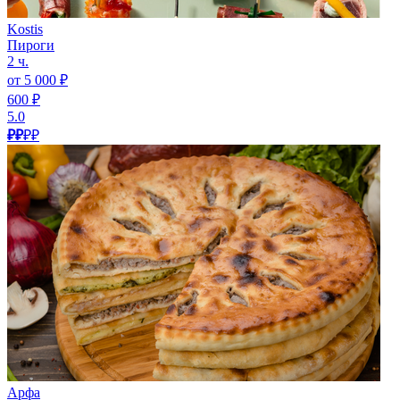
Kostis
Пироги
2 ч.
от 5 000 ₽
600 ₽
5.0
₽₽
₽₽
Арфа