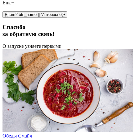
Еще+
{{item?.btn_name || 'Интересно'}}
Спасибо
за обратную связь!
О запуске узнаете первыми
Обеды Смайл