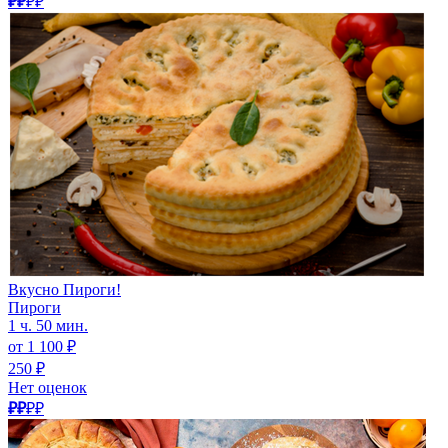
₽₽
₽₽
Вкусно Пироги!
Пироги
1 ч. 50 мин.
от 1 100 ₽
250 ₽
Нет оценок
₽₽
₽₽