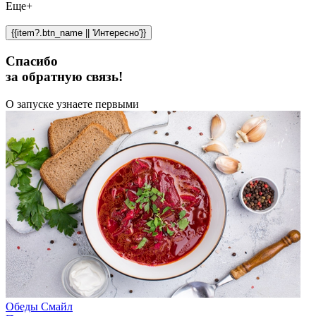
Еще+
{{item?.btn_name || 'Интересно'}}
Спасибо
за обратную связь!
О запуске узнаете первыми
Обеды Смайл