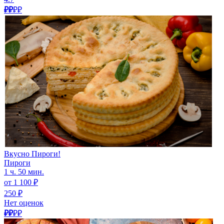
₽₽
₽₽
Вкусно Пироги!
Пироги
1 ч. 50 мин.
от 1 100 ₽
250 ₽
Нет оценок
₽₽
₽₽