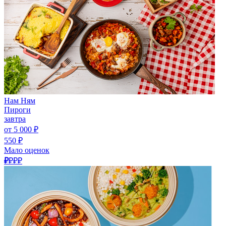
Нам Ням
Пироги
завтра
от 5 000 ₽
550 ₽
Мало оценок
₽
₽₽₽