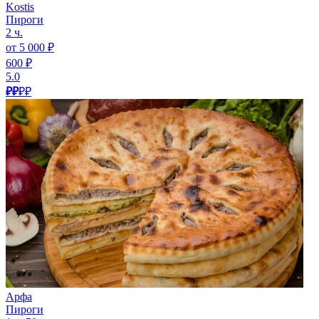
Kostis
Пироги
2 ч.
от 5 000 ₽
600 ₽
5.0
₽₽
₽₽
Арфа
Пироги