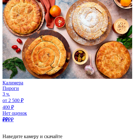
Калимера
Пироги
3 ч.
от 2 500 ₽
400 ₽
Нет оценок
₽₽
₽₽
Наведите камеру и скачайте