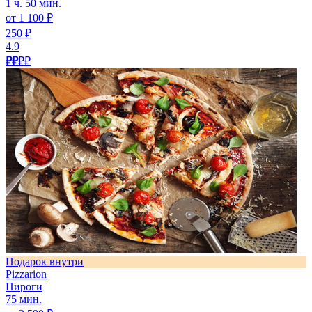
1 ч. 50 мин.
от 1 100 ₽
250 ₽
4.9
₽₽
₽₽
Подарок внутри
Pizzarion
Пироги
75 мин.