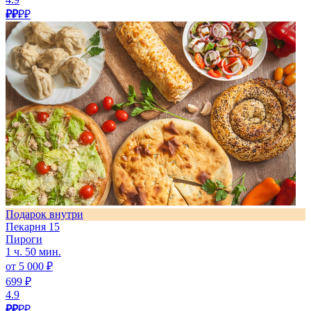
₽₽
₽₽
Подарок внутри
Пекарня 15
Пироги
1 ч. 50 мин.
от 5 000 ₽
699 ₽
4.9
₽₽
₽₽