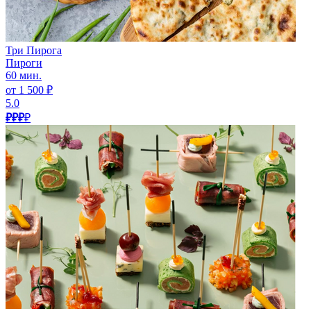
Три Пирога
Пироги
60 мин.
от 1 500 ₽
5.0
₽₽₽
₽