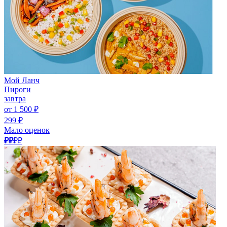
Мой Ланч
Пироги
завтра
от 1 500 ₽
299 ₽
Мало оценок
₽₽
₽₽