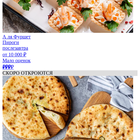
А ля Фуршет
Пироги
послезавтра
от 10 000 ₽
Мало оценок
₽₽₽
₽
СКОРО ОТКРОЮТСЯ