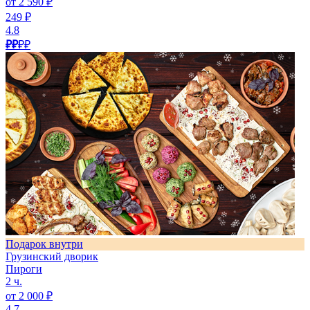
от 2 590 ₽
249 ₽
4.8
₽₽
₽₽
Подарок внутри
Грузинский дворик
Пироги
2 ч.
от 2 000 ₽
4.7