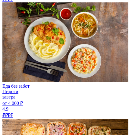
Еда без забот
Пироги
завтра
от 4 000 ₽
4.9
₽₽
₽₽