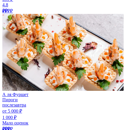
4.8
₽₽
₽₽
А ля Фуршет
Пироги
послезавтра
от 5 000 ₽
1 000 ₽
Мало оценок
₽₽₽
₽