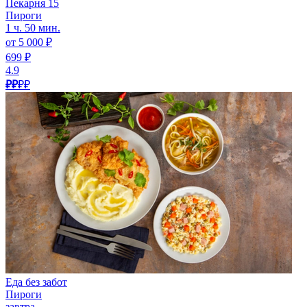
Пекарня 15
Пироги
1 ч. 50 мин.
от 5 000 ₽
699 ₽
4.9
₽₽
₽₽
Еда без забот
Пироги
завтра