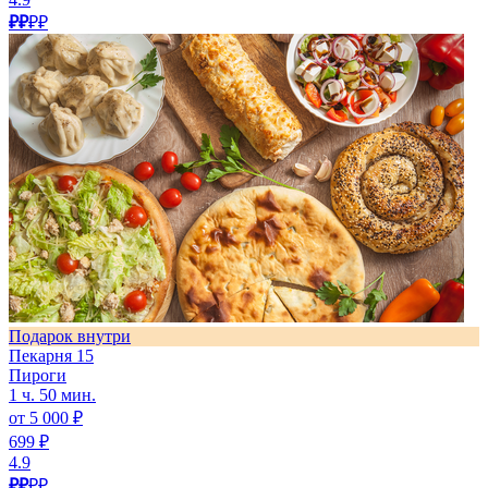
₽₽
₽₽
Подарок внутри
Пекарня 15
Пироги
1 ч. 50 мин.
от 5 000 ₽
699 ₽
4.9
₽₽
₽₽