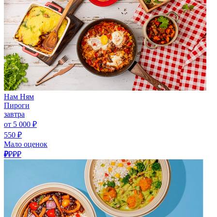
Нам Ням
Пироги
завтра
от 5 000 ₽
550 ₽
Мало оценок
₽
₽₽₽