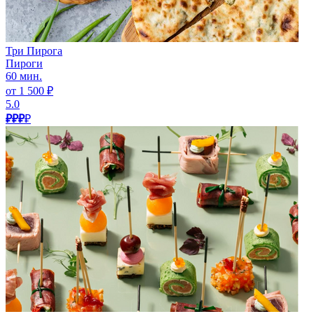
Три Пирога
Пироги
60 мин.
от 1 500 ₽
5.0
₽₽₽
₽