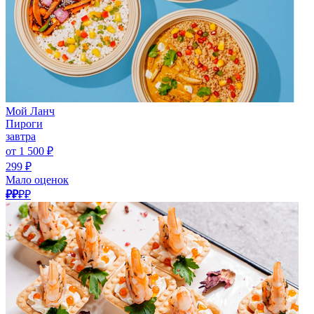
Мой Ланч
Пироги
завтра
от 1 500 ₽
299 ₽
Мало оценок
₽₽
₽₽