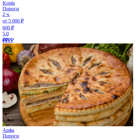
Kostis
Пироги
2 ч.
от 5 000 ₽
600 ₽
5.0
₽₽
₽₽
Арфа
Пироги