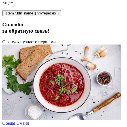
Еще+
{{item?.btn_name || 'Интересно'}}
Спасибо
за обратную связь!
О запуске узнаете первыми
Обеды Смайл