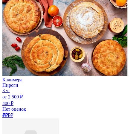
Калимера
Пироги
3 ч.
от 2 500 ₽
400 ₽
Нет оценок
₽₽
₽₽