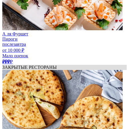
А ля Фуршет
Пироги
послезавтра
от 10 000 ₽
Мало оценок
₽₽₽
₽
ЗАКРЫТЫЕ РЕСТОРАНЫ