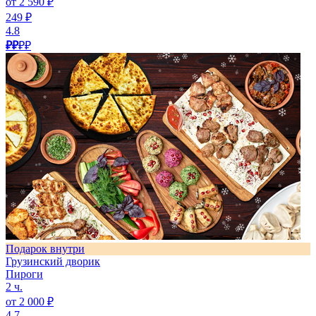
от 2 590 ₽
249 ₽
4.8
₽₽
₽₽
Подарок внутри
Грузинский дворик
Пироги
2 ч.
от 2 000 ₽
4.7