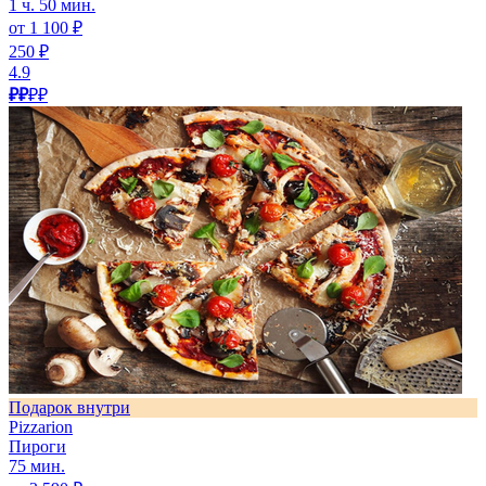
1 ч. 50 мин.
от 1 100 ₽
250 ₽
4.9
₽₽
₽₽
Подарок внутри
Pizzarion
Пироги
75 мин.