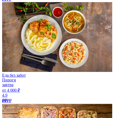
Еда без забот
Пироги
завтра
от 4 000 ₽
4.9
₽₽
₽₽