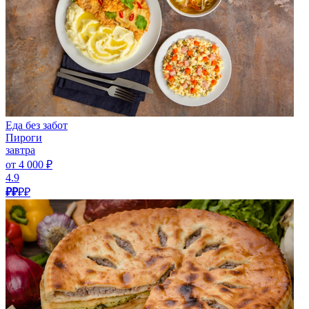
Еда без забот
Пироги
завтра
от 4 000 ₽
4.9
₽₽
₽₽