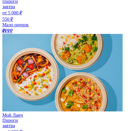
Пироги
завтра
от 5 000 ₽
550 ₽
Мало оценок
₽
₽₽₽
Мой Ланч
Пироги
завтра