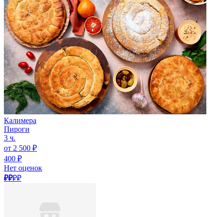
Калимера
Пироги
3 ч.
от 2 500 ₽
400 ₽
Нет оценок
₽₽
₽₽