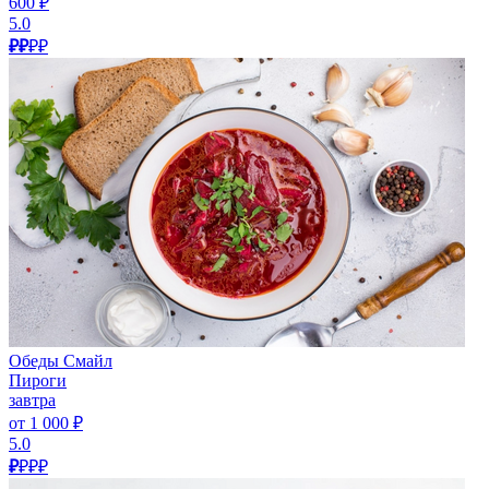
600 ₽
5.0
₽₽
₽₽
Обеды Смайл
Пироги
завтра
от 1 000 ₽
5.0
₽
₽₽₽