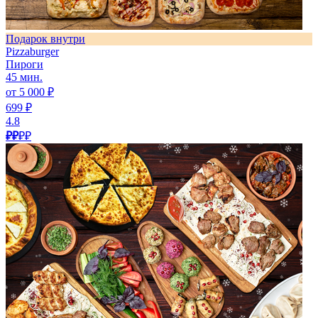
Подарок внутри
Pizzaburger
Пироги
45 мин.
от 5 000 ₽
699 ₽
4.8
₽₽
₽₽