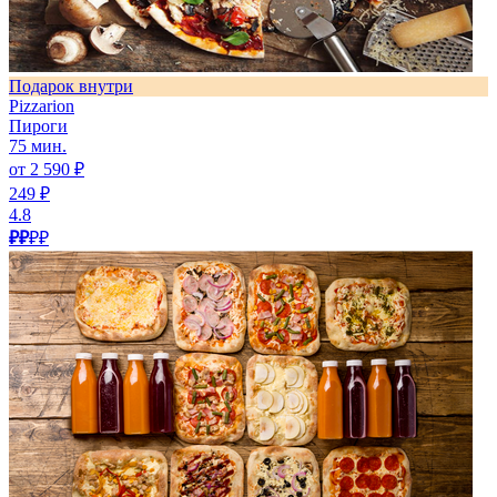
Подарок внутри
Pizzarion
Пироги
75 мин.
от 2 590 ₽
249 ₽
4.8
₽₽
₽₽