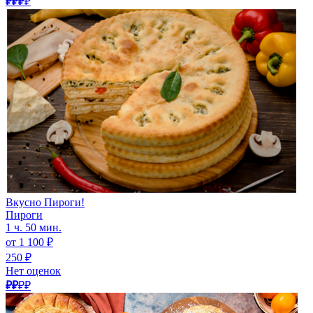
₽₽₽
₽
Вкусно Пироги!
Пироги
1 ч. 50 мин.
от 1 100 ₽
250 ₽
Нет оценок
₽₽
₽₽