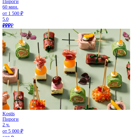
Пироги
60 мин.
от 1 500 ₽
5.0
₽₽₽
₽
Kostis
Пироги
2 ч.
от 5 000 ₽