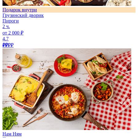
Подарок внутри
Грузинский дворик
Пироги
2 ч.
от 2 000 ₽
4.7
₽₽
₽₽
Нам Ням