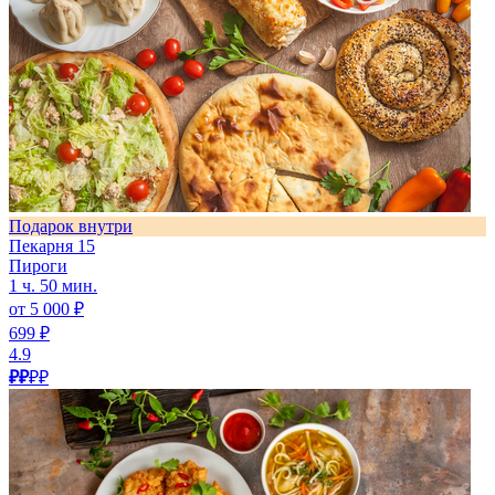
Подарок внутри
Пекарня 15
Пироги
1 ч. 50 мин.
от 5 000 ₽
699 ₽
4.9
₽₽
₽₽