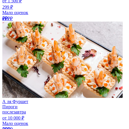
от 1 500 ₽
299 ₽
Мало оценок
₽₽
₽₽
А ля Фуршет
Пироги
послезавтра
от 10 000 ₽
Мало оценок