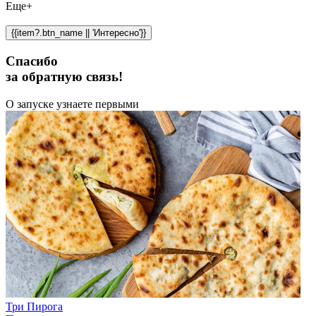
Еще+
{{item?.btn_name || 'Интересно'}}
Спасибо
за обратную связь!
О запуске узнаете первыми
Три Пирога