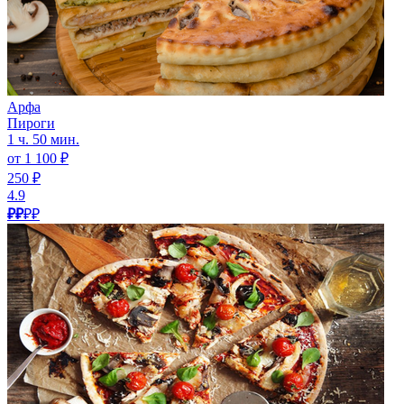
Арфа
Пироги
1 ч. 50 мин.
от 1 100 ₽
250 ₽
4.9
₽₽
₽₽