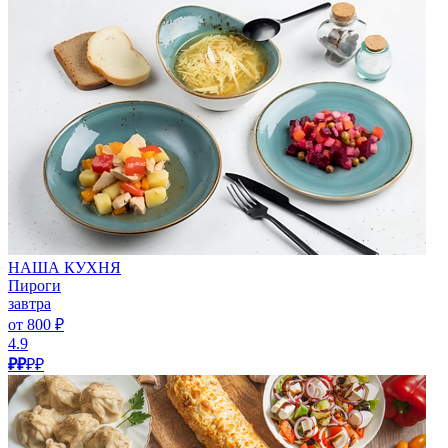
НАША КУХНЯ
Пироги
завтра
от 800 ₽
4.9
₽₽
₽₽