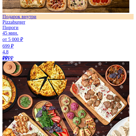
Подарок внутри
Pizzaburger
Пироги
45 мин.
от 5 000 ₽
699 ₽
4.8
₽₽
₽₽