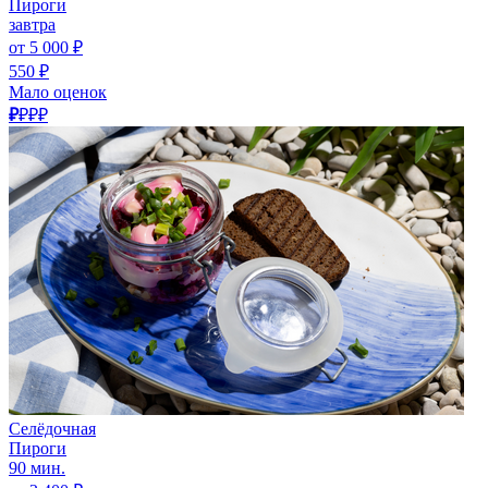
Пироги
завтра
от 5 000 ₽
550 ₽
Мало оценок
₽
₽₽₽
Селёдочная
Пироги
90 мин.