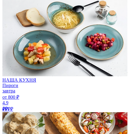
НАША КУХНЯ
Пироги
завтра
от 800 ₽
4.9
₽₽
₽₽