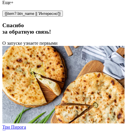
Еще+
{{item?.btn_name || 'Интересно'}}
Спасибо
за обратную связь!
О запуске узнаете первыми
Три Пирога