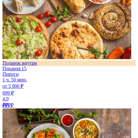
Подарок внутри
Пекарня 15
Пироги
1 ч. 50 мин.
от 5 000 ₽
699 ₽
4.9
₽₽
₽₽