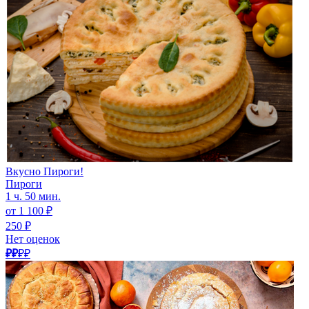
Вкусно Пироги!
Пироги
1 ч. 50 мин.
от 1 100 ₽
250 ₽
Нет оценок
₽₽
₽₽