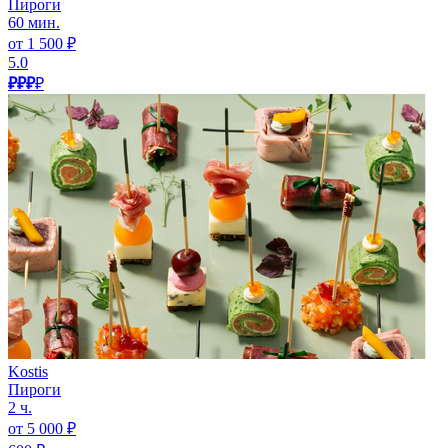
Пироги
60 мин.
от 1 500 ₽
5.0
₽₽₽
₽
Kostis
Пироги
2 ч.
от 5 000 ₽