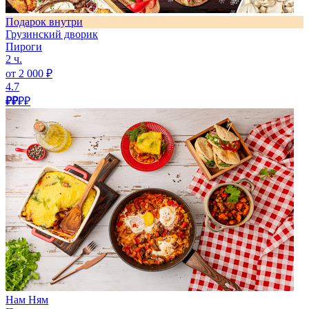
Подарок внутри
Грузинский дворик
Пироги
2 ч.
от 2 000 ₽
4.7
₽₽
₽₽
Нам Ням