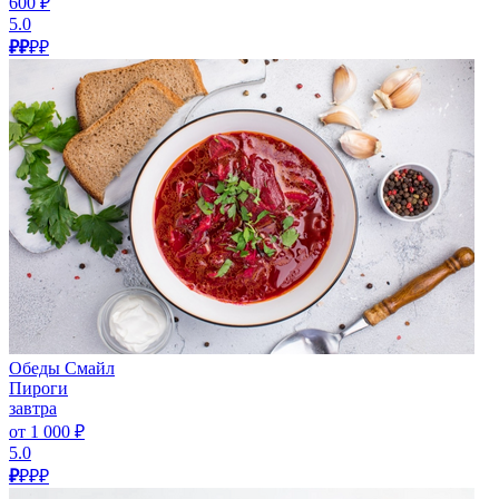
600 ₽
5.0
₽₽
₽₽
Обеды Смайл
Пироги
завтра
от 1 000 ₽
5.0
₽
₽₽₽