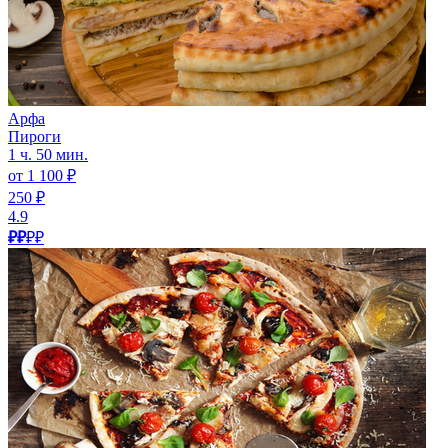
Арфа
Пироги
1 ч. 50 мин.
от 1 100 ₽
250 ₽
4.9
₽₽
₽₽