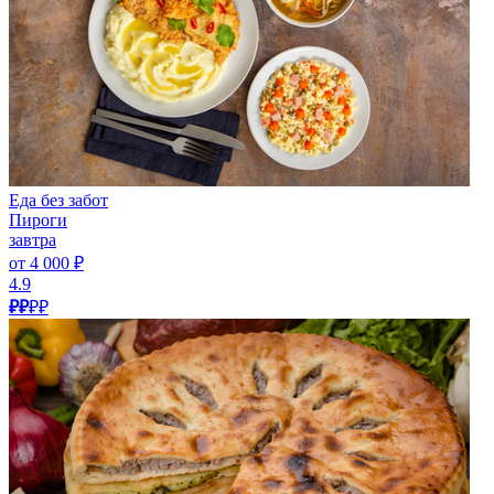
Еда без забот
Пироги
завтра
от 4 000 ₽
4.9
₽₽
₽₽