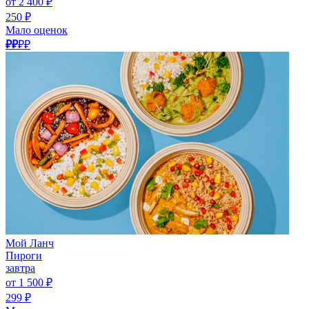
от 2 400 ₽
250 ₽
Мало оценок
₽₽
₽₽
Мой Ланч
Пироги
завтра
от 1 500 ₽
299 ₽