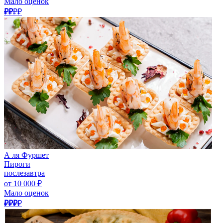
Мало оценок
₽₽
₽₽
А ля Фуршет
Пироги
послезавтра
от 10 000 ₽
Мало оценок
₽₽₽
₽