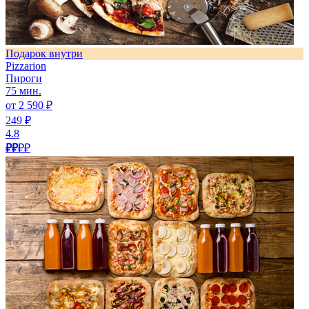
Подарок внутри
Pizzarion
Пироги
75 мин.
от 2 590 ₽
249 ₽
4.8
₽₽
₽₽