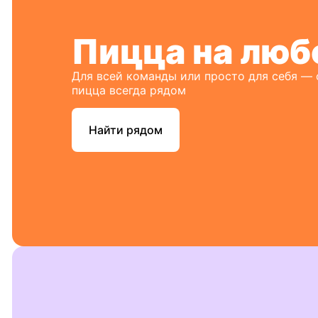
Пицца на люб
Для всей команды или просто для себя —
пицца всегда рядом
Найти рядом