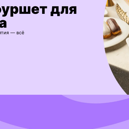
фуршет для
а
ятия — всё