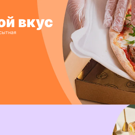
ой вкус
 сытная