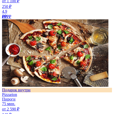
от 1 100 ₽
250 ₽
4.9
₽₽
₽₽
Подарок внутри
Pizzarion
Пироги
75 мин.
от 2 590 ₽