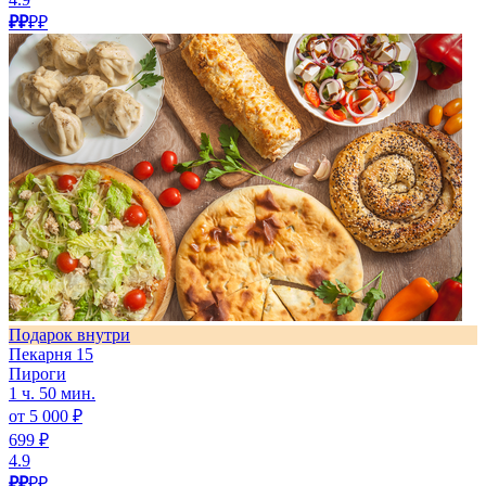
₽₽
₽₽
Подарок внутри
Пекарня 15
Пироги
1 ч. 50 мин.
от 5 000 ₽
699 ₽
4.9
₽₽
₽₽