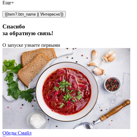
Еще+
{{item?.btn_name || 'Интересно'}}
Спасибо
за обратную связь!
О запуске узнаете первыми
Обеды Смайл