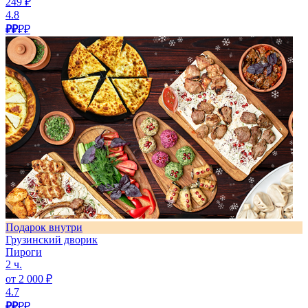
249 ₽
4.8
₽₽
₽₽
Подарок внутри
Грузинский дворик
Пироги
2 ч.
от 2 000 ₽
4.7
₽₽
₽₽