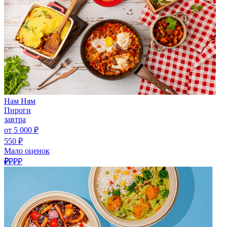
Нам Ням
Пироги
завтра
от 5 000 ₽
550 ₽
Мало оценок
₽
₽₽₽