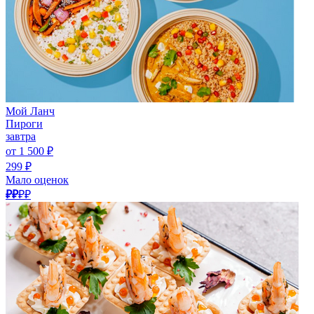
Мой Ланч
Пироги
завтра
от 1 500 ₽
299 ₽
Мало оценок
₽₽
₽₽