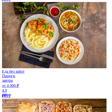
Еда без забот
Пироги
завтра
от 4 000 ₽
4.9
₽₽
₽₽