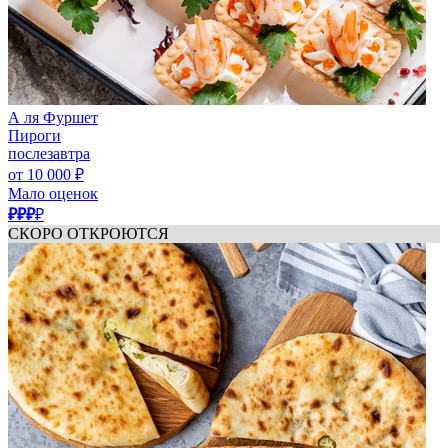
А ля Фуршет
Пироги
послезавтра
от 10 000 ₽
Мало оценок
₽₽₽
₽
СКОРО ОТКРОЮТСЯ