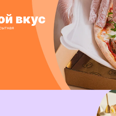
ой вкус
 сытная