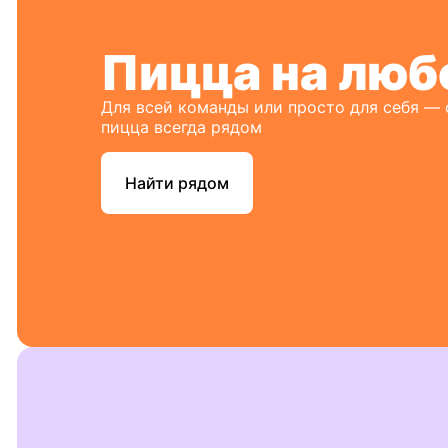
Пицца на люб
Для всей команды или просто для себя —
пицца всегда рядом
Найти рядом