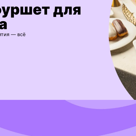
фуршет для
а
ятия — всё