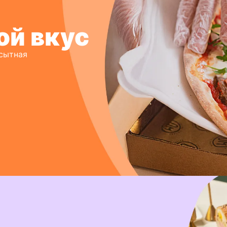
ой вкус
 сытная