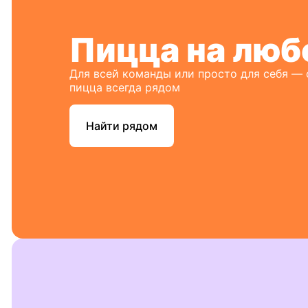
Пицца на люб
Для всей команды или просто для себя —
пицца всегда рядом
Найти рядом