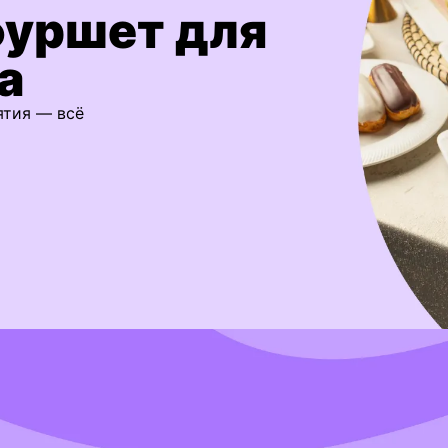
фуршет для
а
ятия — всё