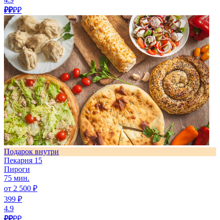
₽₽
₽₽
Подарок внутри
Пекарня 15
Пироги
75 мин.
от 2 500 ₽
399 ₽
4.9
₽₽
₽₽