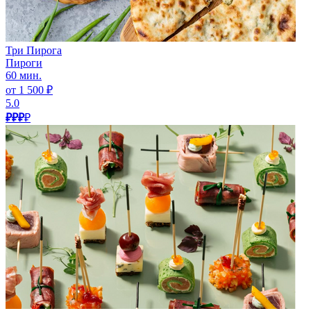
Три Пирога
Пироги
60 мин.
от 1 500 ₽
5.0
₽₽₽
₽