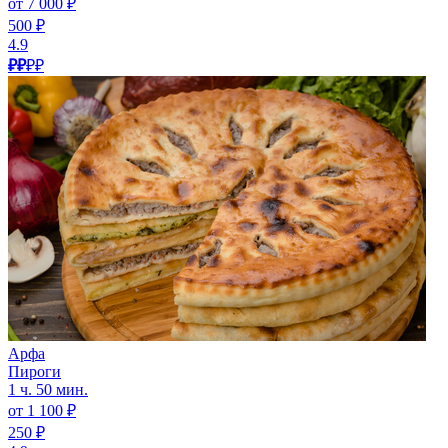
от 7 000 ₽
500 ₽
4.9
₽₽
₽₽
Арфа
Пироги
1 ч. 50 мин.
от 1 100 ₽
250 ₽