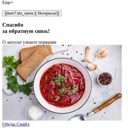
Еще+
{{item?.btn_name || 'Интересно'}}
Спасибо
за обратную связь!
О запуске узнаете первыми
Обеды Смайл