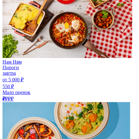
Нам Ням
Пироги
завтра
от 5 000 ₽
550 ₽
Мало оценок
₽
₽₽₽