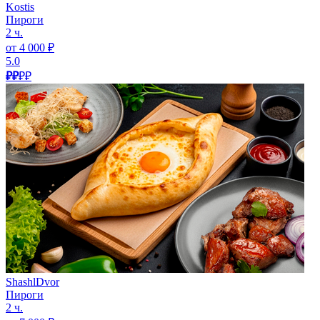
Kostis
Пироги
2 ч.
от 4 000 ₽
5.0
₽₽
₽₽
ShashlDvor
Пироги
2 ч.