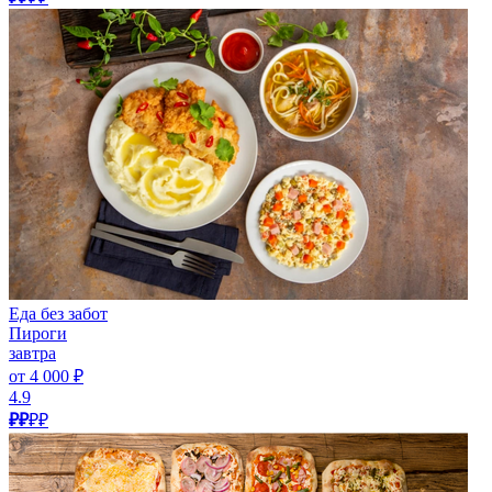
Еда без забот
Пироги
завтра
от 4 000 ₽
4.9
₽₽
₽₽