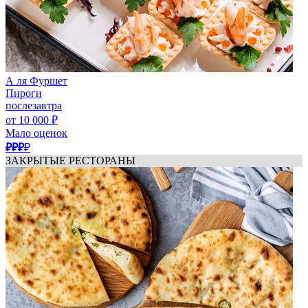
А ля Фуршет
Пироги
послезавтра
от 10 000 ₽
Мало оценок
₽₽₽
₽
ЗАКРЫТЫЕ РЕСТОРАНЫ