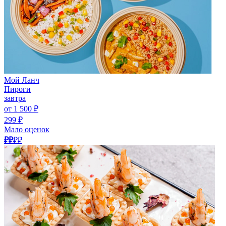
Мой Ланч
Пироги
завтра
от 1 500 ₽
299 ₽
Мало оценок
₽₽
₽₽