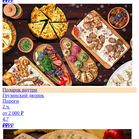
₽₽
₽₽
Подарок внутри
Грузинский дворик
Пироги
2 ч.
от 2 000 ₽
4.7
₽₽
₽₽