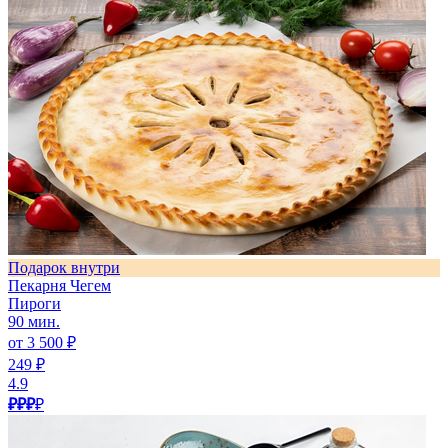
Подарок внутри
Пекарня Чегем
Пироги
90 мин.
от 3 500 ₽
249 ₽
4.9
₽₽₽
₽