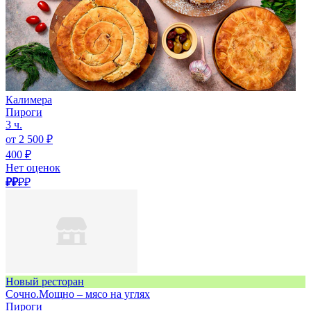
Калимера
Пироги
3 ч.
от 2 500 ₽
400 ₽
Нет оценок
₽₽
₽₽
Новый ресторан
Сочно.Мощно – мясо на углях
Пироги