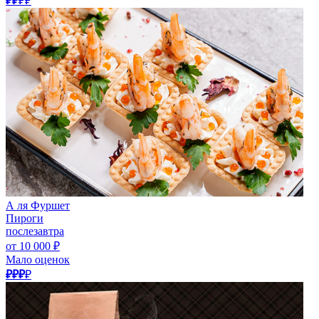
₽₽
₽₽
А ля Фуршет
Пироги
послезавтра
от 10 000 ₽
Мало оценок
₽₽₽
₽