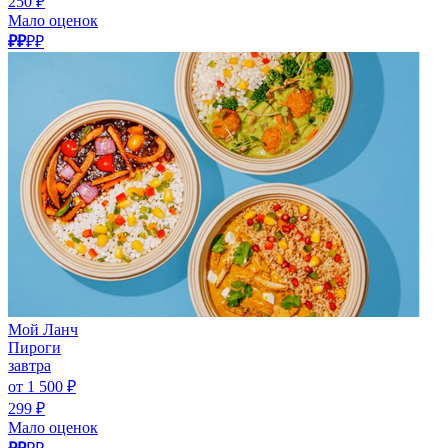
250 ₽
Мало оценок
₽₽
₽₽
Мой Ланч
Пироги
завтра
от 1 500 ₽
299 ₽
Мало оценок