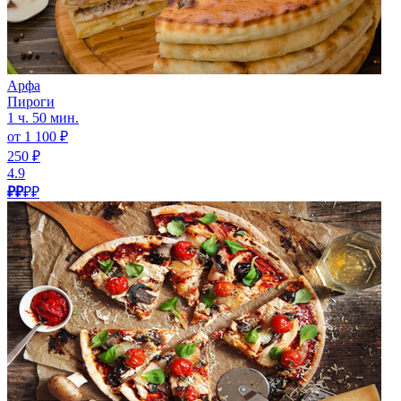
Арфа
Пироги
1 ч. 50 мин.
от 1 100 ₽
250 ₽
4.9
₽₽
₽₽