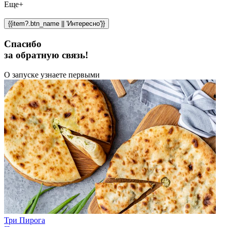
Еще+
{{item?.btn_name || 'Интересно'}}
Спасибо
за обратную связь!
О запуске узнаете первыми
Три Пирога