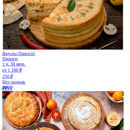
Вкусно Пироги!
Пироги
1 ч. 50 мин.
от 1 100 ₽
250 ₽
Нет оценок
₽₽
₽₽