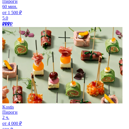
Пироги
60 мин.
от 1 500 ₽
5.0
₽₽₽
₽
Kostis
Пироги
2 ч.
от 4 000 ₽