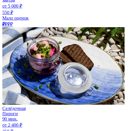
от 5 000 ₽
550 ₽
Мало оценок
₽
₽₽₽
Селёдочная
Пироги
90 мин.
от 2 400 ₽