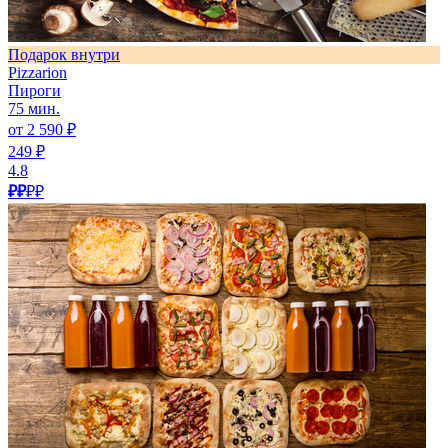
Подарок внутри
Pizzarion
Пироги
75 мин.
от 2 590 ₽
249 ₽
4.8
₽₽
₽₽