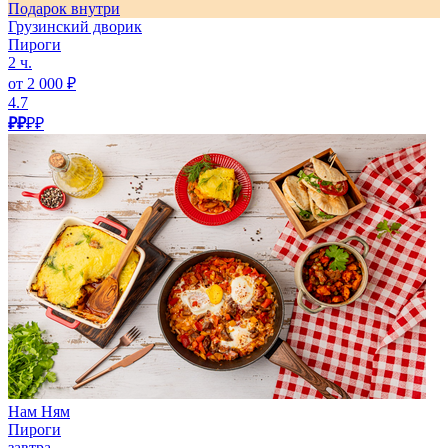
Подарок внутри
Грузинский дворик
Пироги
2 ч.
от 2 000 ₽
4.7
₽₽
₽₽
Нам Ням
Пироги
завтра