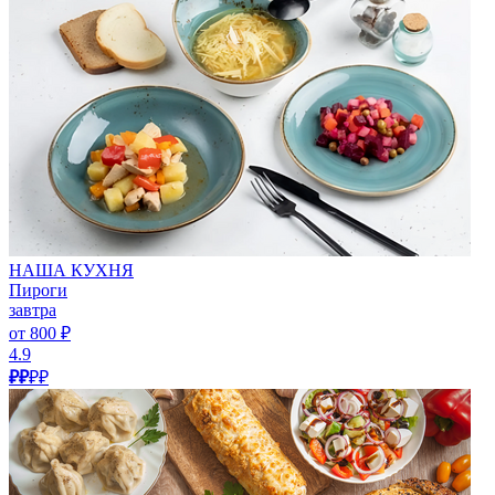
НАША КУХНЯ
Пироги
завтра
от 800 ₽
4.9
₽₽
₽₽