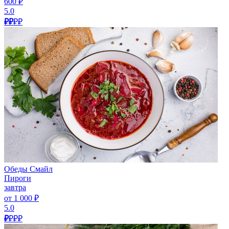
600 ₽
5.0
₽₽
₽₽
Обеды Смайл
Пироги
завтра
от 1 000 ₽
5.0
₽
₽₽₽