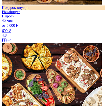
Подарок внутри
Pizzaburger
Пироги
45 мин.
от 5 000 ₽
699 ₽
4.8
₽₽
₽₽