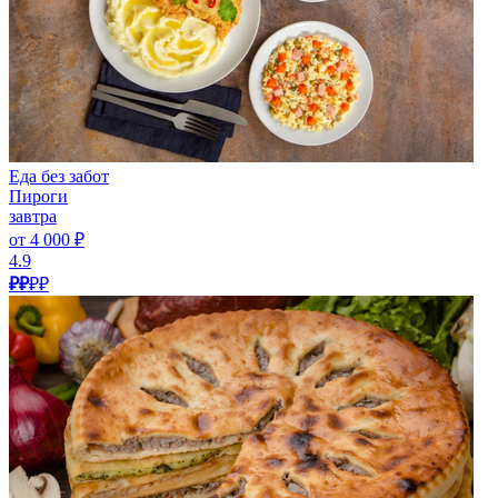
Еда без забот
Пироги
завтра
от 4 000 ₽
4.9
₽₽
₽₽