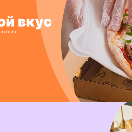
ой вкус
 сытная