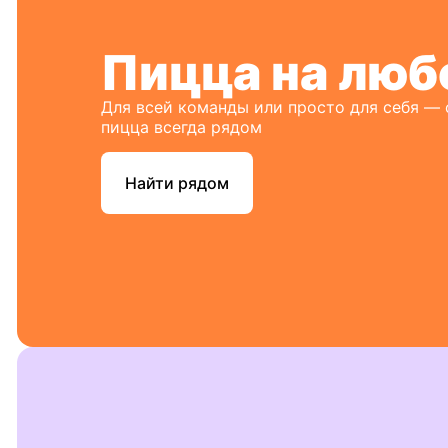
Пицца на люб
Для всей команды или просто для себя —
пицца всегда рядом
Найти рядом