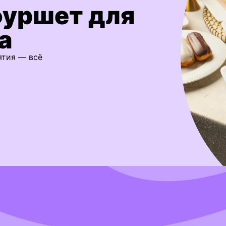
фуршет для
а
ятия — всё