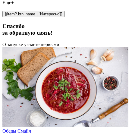
Еще+
{{item?.btn_name || 'Интересно'}}
Спасибо
за обратную связь!
О запуске узнаете первыми
Обеды Смайл