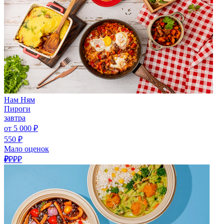
Нам Ням
Пироги
завтра
от 5 000 ₽
550 ₽
Мало оценок
₽
₽₽₽