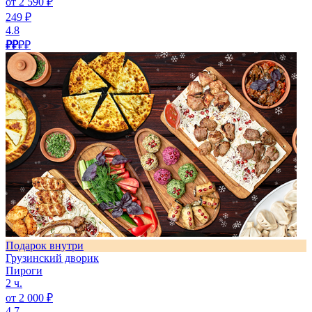
от 2 590 ₽
249 ₽
4.8
₽₽
₽₽
Подарок внутри
Грузинский дворик
Пироги
2 ч.
от 2 000 ₽
4.7