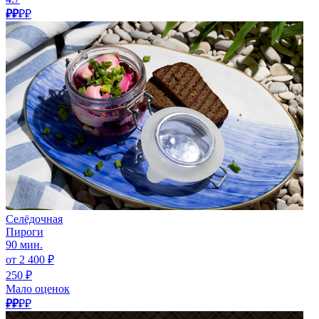
₽₽
₽₽
Селёдочная
Пироги
90 мин.
от 2 400 ₽
250 ₽
Мало оценок
₽₽
₽₽