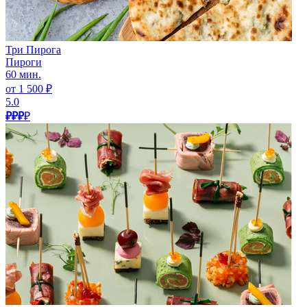
Три Пирога
Пироги
60 мин.
от 1 500 ₽
5.0
₽₽₽
₽