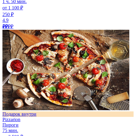
1 ч. 50 мин.
от 1 100 ₽
250 ₽
4.9
₽₽
₽₽
Подарок внутри
Pizzarion
Пироги
75 мин.