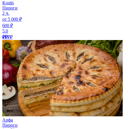
Kostis
Пироги
2 ч.
от 5 000 ₽
600 ₽
5.0
₽₽
₽₽
Арфа
Пироги