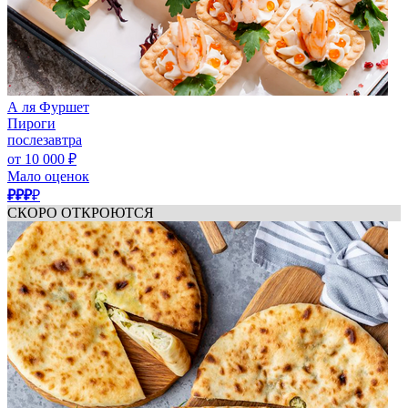
А ля Фуршет
Пироги
послезавтра
от 10 000 ₽
Мало оценок
₽₽₽
₽
СКОРО ОТКРОЮТСЯ