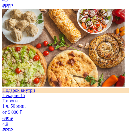
₽₽
₽₽
Подарок внутри
Пекарня 15
Пироги
1 ч. 50 мин.
от 5 000 ₽
699 ₽
4.9
₽₽
₽₽