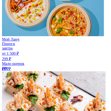
Мой Ланч
Пироги
завтра
от 1 500 ₽
299 ₽
Мало оценок
₽₽
₽₽