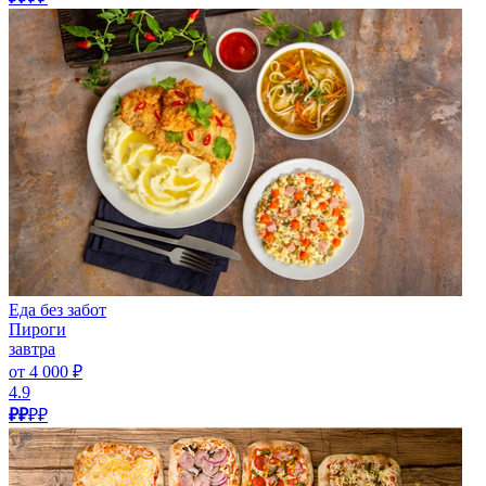
Еда без забот
Пироги
завтра
от 4 000 ₽
4.9
₽₽
₽₽