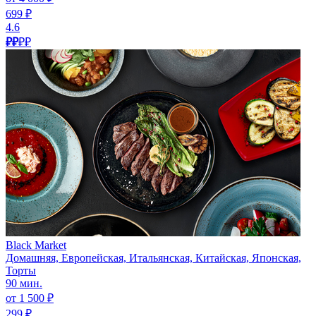
699 ₽
4.6
₽₽
₽₽
Black Market
Домашняя, Европейская, Итальянская, Китайская, Японская,
Торты
90 мин.
от 1 500 ₽
299 ₽