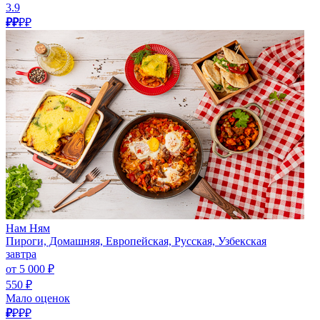
3.9
₽₽
₽₽
Нам Ням
Пироги, Домашняя, Европейская, Русская, Узбекская
завтра
от 5 000 ₽
550 ₽
Мало оценок
₽
₽₽₽