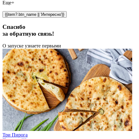
Еще+
{{item?.btn_name || 'Интересно'}}
Спасибо
за обратную связь!
О запуске узнаете первыми
Три Пирога