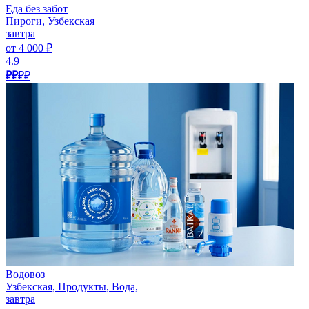
Еда без забот
Пироги, Узбекская
завтра
от 4 000 ₽
4.9
₽₽
₽₽
Водовоз
Узбекская, Продукты, Вода,
завтра