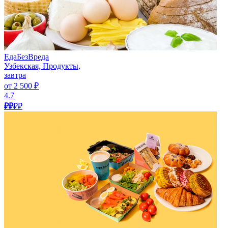
ЕдаБезВреда
Узбекская, Продукты,
завтра
от 2 500 ₽
4.7
₽₽
₽₽