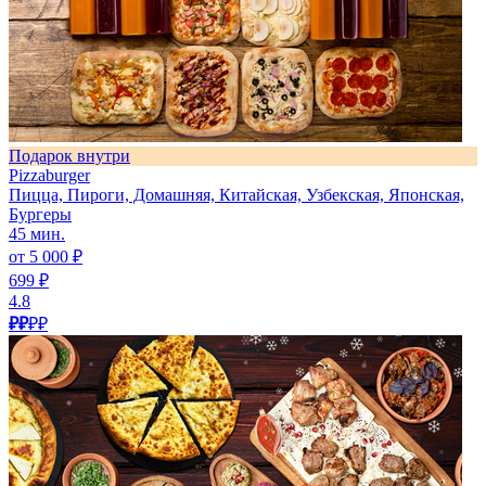
Подарок внутри
Pizzaburger
Пицца, Пироги, Домашняя, Китайская, Узбекская, Японская,
Бургеры
45 мин.
от 5 000 ₽
699 ₽
4.8
₽₽
₽₽