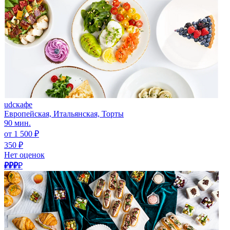
udcкафе
Европейская, Итальянская, Торты
90 мин.
от 1 500 ₽
350 ₽
Нет оценок
₽₽₽
₽