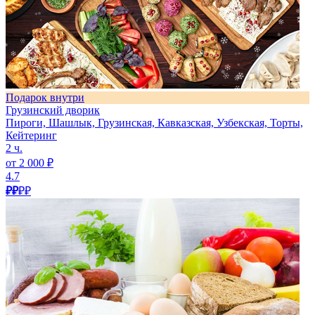
Подарок внутри
Грузинский дворик
Пироги, Шашлык, Грузинская, Кавказская, Узбекская, Торты,
Кейтеринг
2 ч.
от 2 000 ₽
4.7
₽₽
₽₽