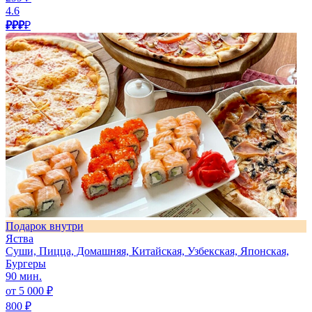
4.6
₽₽₽
₽
Подарок внутри
Яства
Суши, Пицца, Домашняя, Китайская, Узбекская, Японская,
Бургеры
90 мин.
от 5 000 ₽
800 ₽