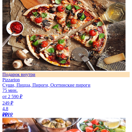
Подарок внутри
Pizzarion
Суши, Пицца, Пироги, Осетинские пироги
75 мин.
от 2 590 ₽
249 ₽
4.8
₽₽
₽₽