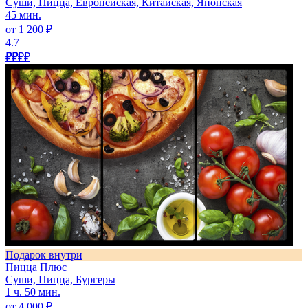
Суши, Пицца, Европейская, Китайская, Японская
45 мин.
от 1 200 ₽
4.7
₽₽
₽₽
Подарок внутри
Пицца Плюс
Суши, Пицца, Бургеры
1 ч. 50 мин.
от 4 000 ₽