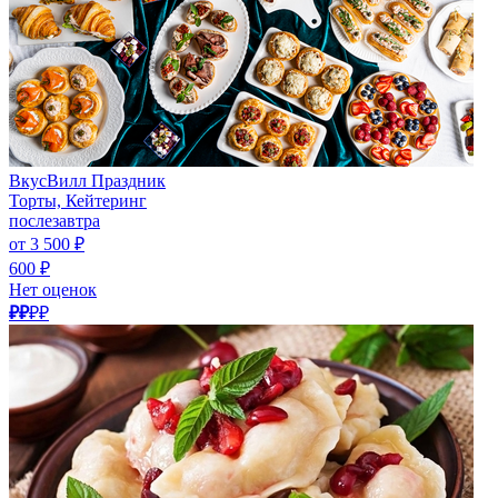
ВкусВилл Праздник
Торты, Кейтеринг
послезавтра
от 3 500 ₽
600 ₽
Нет оценок
₽₽
₽₽