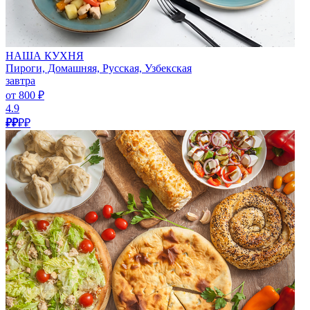
НАША КУХНЯ
Пироги, Домашняя, Русская, Узбекская
завтра
от 800 ₽
4.9
₽₽
₽₽