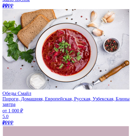
₽₽
₽₽
Обеды Смайл
Пироги, Домашняя, Европейская, Русская, Узбекская, Блины
завтра
от 1 000 ₽
5.0
₽
₽₽₽