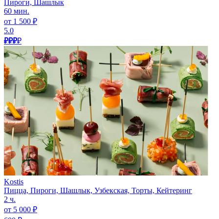
Пироги, Шашлык
60 мин.
от 1 500 ₽
5.0
₽₽₽
₽
Kostis
Пицца, Пироги, Шашлык, Узбекская, Торты, Кейтеринг
2 ч.
от 5 000 ₽