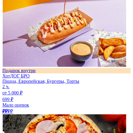
Подарок внутри
ХотДОГ БРО
Пицца, Европейская, Бургеры, Торты
2 ч.
от 5 000 ₽
699 ₽
Мало оценок
₽₽
₽₽