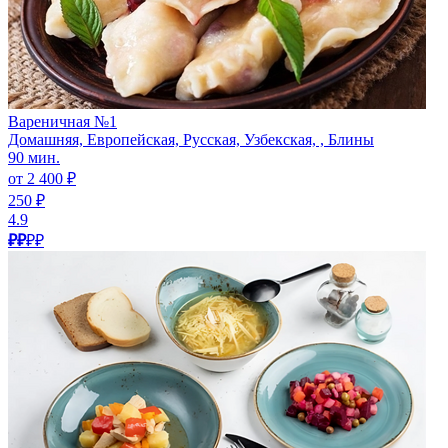
Вареничная №1
Домашняя, Европейская, Русская, Узбекская, , Блины
90 мин.
от 2 400 ₽
250 ₽
4.9
₽₽
₽₽