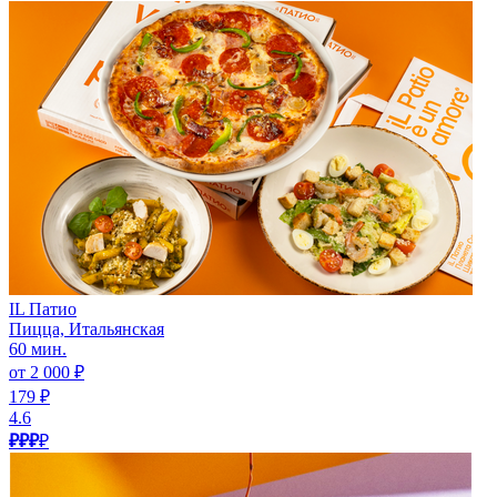
IL Патио
Пицца, Итальянская
60 мин.
от 2 000 ₽
179 ₽
4.6
₽₽₽
₽