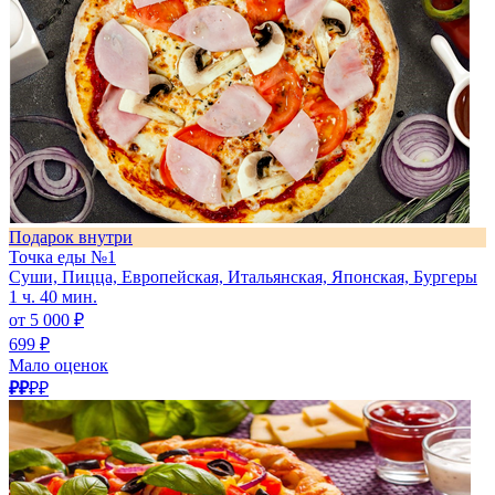
Подарок внутри
Точка еды №1
Суши, Пицца, Европейская, Итальянская, Японская, Бургеры
1 ч. 40 мин.
от 5 000 ₽
699 ₽
Мало оценок
₽₽
₽₽