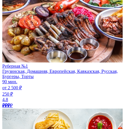
Реберная №1
Грузинская, Домашняя, Европейская, Кавказская, Русская,
Бургеры, Торты
90 мин.
от 2 500 ₽
250 ₽
4.8
₽₽₽
₽