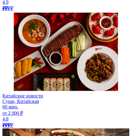
4.9
₽₽
₽₽
Китайские новости
Суши, Китайская
60 мин.
от 2 000 ₽
4.8
₽₽₽
₽