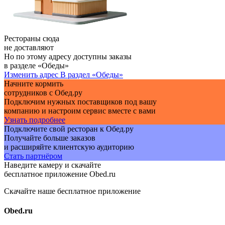
Рестораны сюда
не доставляют
Но по этому адресу доступны заказы
в разделе «Обеды»
Изменить адрес
В раздел «Обеды»
Начните кормить
сотрудников с Обед.ру
Подключим нужных поставщиков под вашу
компанию и настроим сервис вместе с вами
Узнать подробнее
Подключите свой ресторан к Обед.ру
Получайте больше заказов
и расширяйте клиентскую аудиторию
Стать партнёром
Наведите камеру и скачайте
бесплатное приложение Obed.ru
Скачайте наше бесплатное приложение
Obed.ru