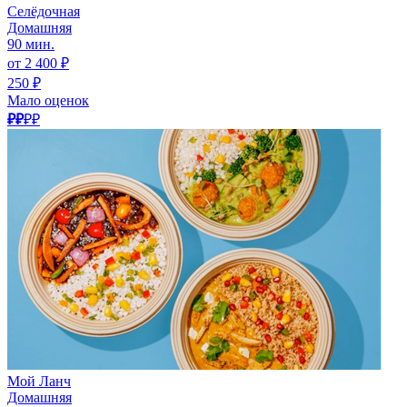
Селёдочная
Домашняя
90 мин.
от 2 400 ₽
250 ₽
Мало оценок
₽₽
₽₽
Мой Ланч
Домашняя