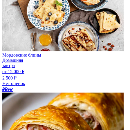
Мордовские блины
Домашняя
завтра
от 15 000 ₽
2 500 ₽
Нет оценок
₽₽
₽₽