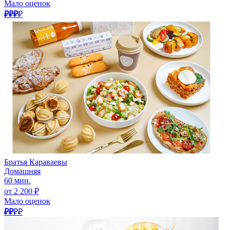
Мало оценок
₽₽₽
₽
Братья Караваевы
Домашняя
60 мин.
от 2 200 ₽
Мало оценок
₽₽
₽₽