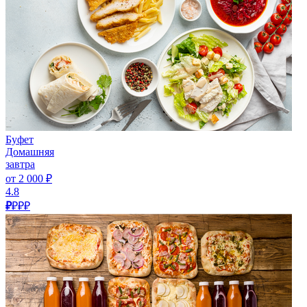
Буфет
Домашняя
завтра
от 2 000 ₽
4.8
₽
₽₽₽