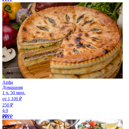
Арфа
Домашняя
1 ч. 50 мин.
от 1 100 ₽
250 ₽
4.9
₽₽
₽₽