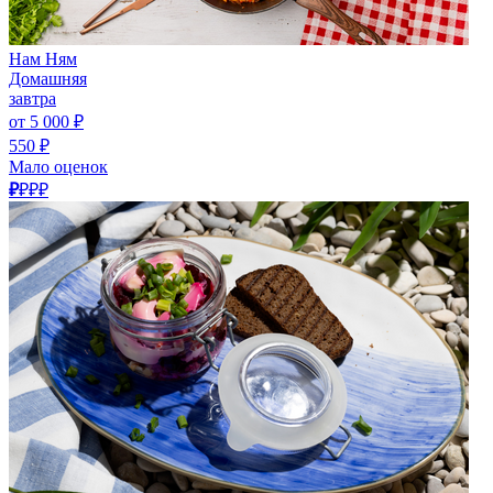
Нам Ням
Домашняя
завтра
от 5 000 ₽
550 ₽
Мало оценок
₽
₽₽₽