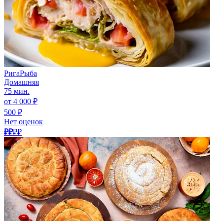
РигаРыба
Домашняя
75 мин.
от 4 000 ₽
500 ₽
Нет оценок
₽₽
₽₽