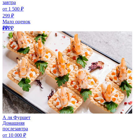
завтра
от 1 500 ₽
299 ₽
Мало оценок
₽₽
₽₽
А ля Фуршет
Домашняя
послезавтра
от 10 000 ₽