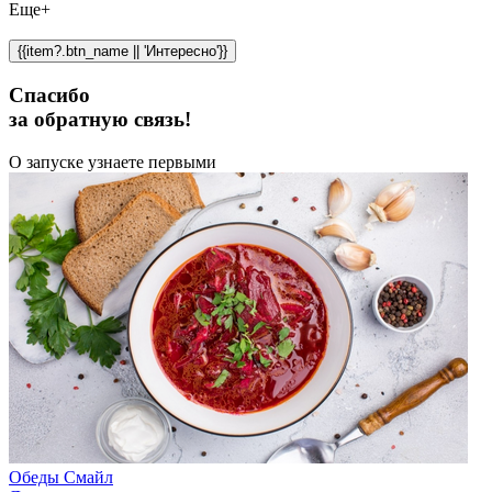
Еще+
{{item?.btn_name || 'Интересно'}}
Спасибо
за обратную связь!
О запуске узнаете первыми
Обеды Смайл