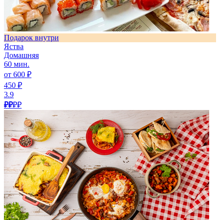
Подарок внутри
Яства
Домашняя
60 мин.
от 600 ₽
450 ₽
3.9
₽₽
₽₽