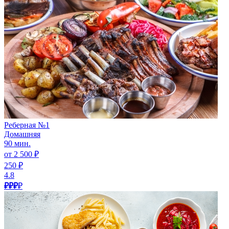
Реберная №1
Домашняя
90 мин.
от 2 500 ₽
250 ₽
4.8
₽₽₽
₽