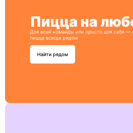
Пицца на люб
Для всей команды или просто для себя —
пицца всегда рядом
Найти рядом