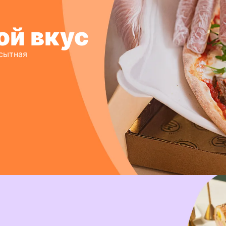
ой вкус
 сытная