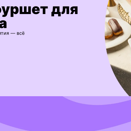
фуршет для
а
ятия — всё