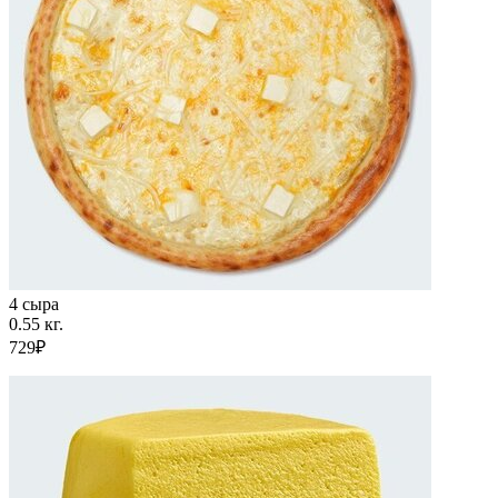
4 сыра
0.55 кг.
729₽