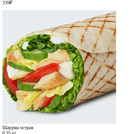
339₽
Шаурма острая
0.35 кг.