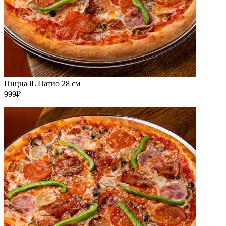
Пицца iL Патио 28 см
999₽