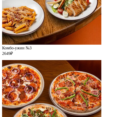
Комбо-ужин №3
2649₽