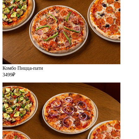
Комбо Пицца-пати
3499₽