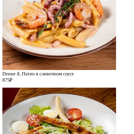
Пенне iL Патио в сливочном соусе
875₽