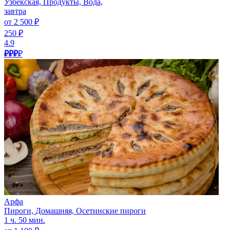
Узбекская, Продукты, Вода,
завтра
от 2 500 ₽
250 ₽
4.9
₽₽₽
₽
Арфа
Пироги, Домашняя, Осетинские пироги
1 ч. 50 мин.