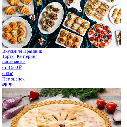
ВкусВилл Праздник
Торты, Кейтеринг
послезавтра
от 3 500 ₽
600 ₽
Нет оценок
₽₽
₽₽