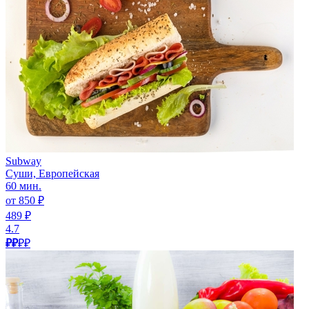
Subway
Суши, Европейская
60 мин.
от 850 ₽
489 ₽
4.7
₽₽
₽₽