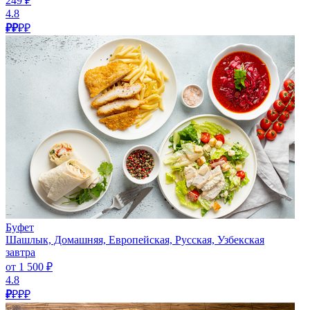
249 ₽
4.8
₽₽
₽₽
Буфет
Шашлык, Домашняя, Европейская, Русская, Узбекская
завтра
от 1 500 ₽
4.8
₽
₽₽₽