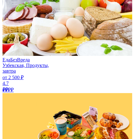
ЕдаБезВреда
Узбекская, Продукты,
завтра
от 2 500 ₽
4.7
₽₽
₽₽