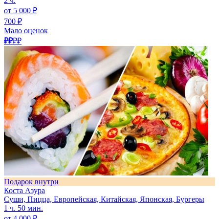
2 ч.
от 5 000 ₽
700 ₽
Мало оценок
₽₽
₽₽
Подарок внутри
Коста Азура
Суши, Пицца, Европейская, Китайская, Японская, Бургеры
1 ч. 50 мин.
от 4 000 ₽