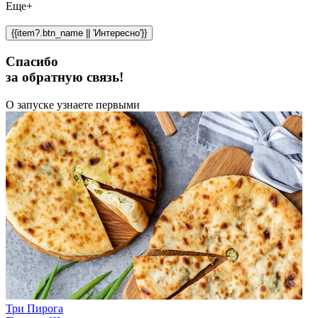
Еще+
{{item?.btn_name || 'Интересно'}}
Спасибо
за обратную связь!
О запуске узнаете первыми
Три Пирога