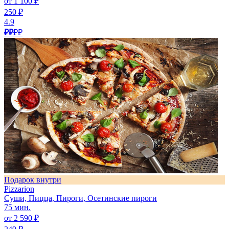
от 1 100 ₽
250 ₽
4.9
₽₽
₽₽
Подарок внутри
Pizzarion
Суши, Пицца, Пироги, Осетинские пироги
75 мин.
от 2 590 ₽