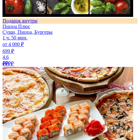
Подарок внутри
Пицца Плюс
Суши, Пицца, Бургеры
1 ч. 50 мин.
от 4 000 ₽
699 ₽
4.6
₽₽
₽₽