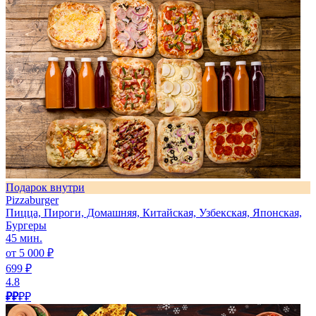
Подарок внутри
Pizzaburger
Пицца, Пироги, Домашняя, Китайская, Узбекская, Японская,
Бургеры
45 мин.
от 5 000 ₽
699 ₽
4.8
₽₽
₽₽