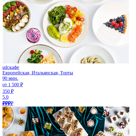
udcкафе
Европейская, Итальянская, Торты
90 мин.
от 1 500 ₽
350 ₽
5.0
₽₽₽
₽