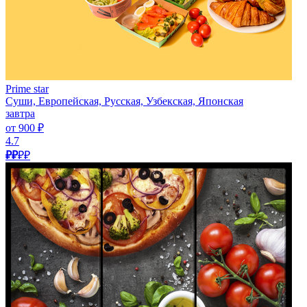
Prime star
Суши, Европейская, Русская, Узбекская, Японская
завтра
от 900 ₽
4.7
₽₽
₽₽