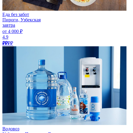
Еда без забот
Пироги, Узбекская
завтра
от 4 000 ₽
4.9
₽₽
₽₽
Водовоз