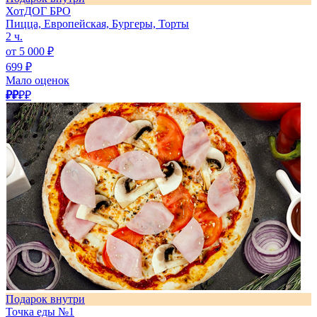
ХотДОГ БРО
Пицца, Европейская, Бургеры, Торты
2 ч.
от 5 000 ₽
699 ₽
Мало оценок
₽₽
₽₽
Подарок внутри
Точка еды №1