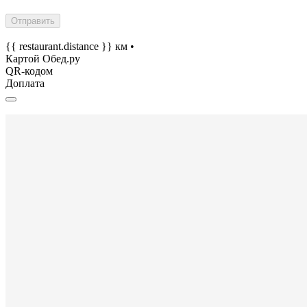
Отправить
{{ restaurant.distance }} км
•
Картой Обед.ру
QR-кодом
Доплата