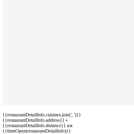
{{restaurantDetailInfo.cuisines.join(', ')}}
{{restaurantDetailInfo.address}}
•
{{restaurantDetailInfo.distance}} км
{{timeOpen(restaurantDetailInfo)}}