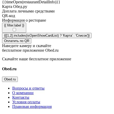
{{timeOpen(restaurantDetailInfo)}}
Карта Обед.ру
Доплата личными средствами
QR-код
Информация о ресторане
{{ filter.label }}
{{[1,2].includes(isOpenShowCardList) ? 'Карта' : 'Список'}}
Оплатить по QR
Наведите камеру и скачайте
бесплатное приложение Obed.ru
Скачайте наше бесплатное приложение
Obed.ru
Obed.ru
Вопросы и ответы
О компании
Контакты
Условия оплаты
Правовая информация