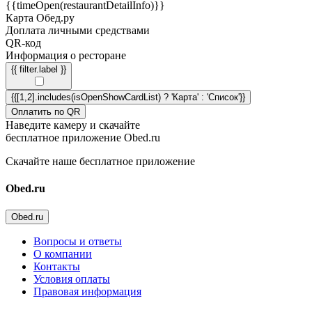
{{timeOpen(restaurantDetailInfo)}}
Карта Обед.ру
Доплата личными средствами
QR-код
Информация о ресторане
{{ filter.label }}
{{[1,2].includes(isOpenShowCardList) ? 'Карта' : 'Список'}}
Оплатить по QR
Наведите камеру и скачайте
бесплатное приложение Obed.ru
Скачайте наше бесплатное приложение
Obed.ru
Obed.ru
Вопросы и ответы
О компании
Контакты
Условия оплаты
Правовая информация