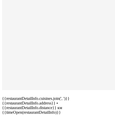
{{restaurantDetailInfo.cuisines.join(', ')}}
{{restaurantDetailInfo.address}}
•
{{restaurantDetailInfo.distance}} км
{{timeOpen(restaurantDetailInfo)}}