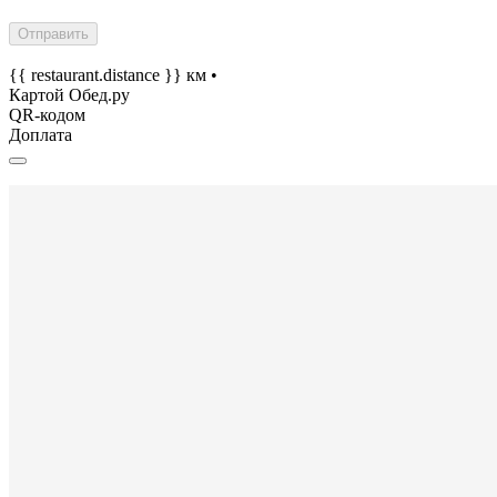
Отправить
{{ restaurant.distance }} км
•
Картой Обед.ру
QR-кодом
Доплата