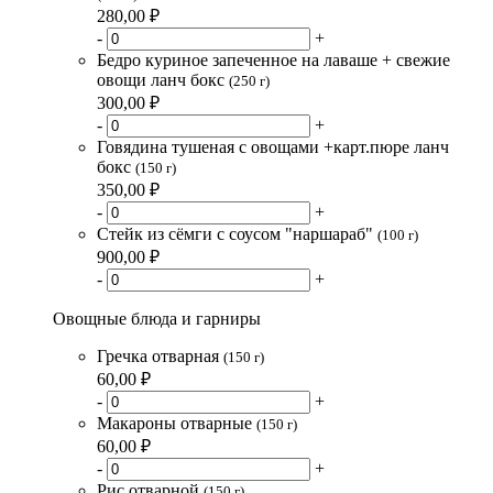
280,00 ₽
-
+
Бедро куриное запеченное на лаваше + свежие
овощи ланч бокс
(250 г)
300,00 ₽
-
+
Говядина тушеная с овощами +карт.пюре ланч
бокс
(150 г)
350,00 ₽
-
+
Стейк из сёмги с соусом "наршараб"
(100 г)
900,00 ₽
-
+
Овощные блюда и гарниры
Гречка отварная
(150 г)
60,00 ₽
-
+
Макароны отварные
(150 г)
60,00 ₽
-
+
Рис отварной
(150 г)