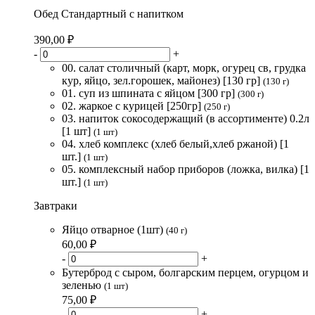
Обед Стандартный с напитком
390,00 ₽
-
+
00. салат столичный (карт, морк, огурец св, грудка
кур, яйцо, зел.горошек, майонез) [130 гр]
(130 г)
01. суп из шпината с яйцом [300 гр]
(300 г)
02. жаркое с курицей [250гр]
(250 г)
03. напиток сокосодержащий (в ассортименте) 0.2л
[1 шт]
(1 шт)
04. хлеб комплекс (хлеб белый,хлеб ржаной) [1
шт.]
(1 шт)
05. комплексный набор приборов (ложка, вилка) [1
шт.]
(1 шт)
Завтраки
Яйцо отварное (1шт)
(40 г)
60,00 ₽
-
+
Бутерброд с сыром, болгарским перцем, огурцом и
зеленью
(1 шт)
75,00 ₽
-
+