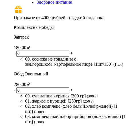
Здоровое питание
При заказе от 4000 рублей - сладкий подарок!
Комплексные обеды
Завтрак
180,00 ₽
-
+
00. сосиска из говядины с
зел.горошком+картофельное пюре [1шт/130]
(1 шт)
Обед Экономный
280,00 ₽
-
+
00. суп лапша куриная [300 гр]
(300 г)
01. жаркое с курицей [250гр]
(250 г)
02. хлеб комплекс (хлеб белый,хлеб ржаной) [1
шт.]
(1 шт)
03. комплексный набор приборов (ложка, вилка) [1
шт.]
(1 шт)