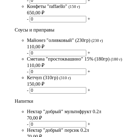
-
+
Конфеты "raffaello"
(150 г)
650,00 ₽
-
+
Соусы и приправы
Майонез "оливковый" (230гр)
(230 г)
110,00 ₽
-
+
Сметана "простоквашино" 15% (180гр)
(180 г)
110,00 ₽
-
+
Кетчуп (310гр)
(310 г)
150,00 ₽
-
+
Напитки
Нектар "добрый" мультифрукт 0.2л
70,00 ₽
-
+
Нектар "добрый" персик 0.2л
70,00 ₽