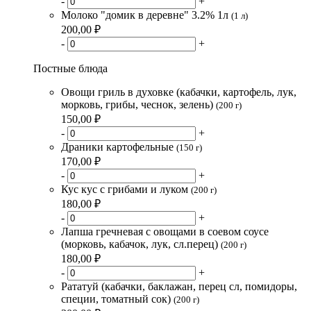
-
+
Молоко "домик в деревне" 3.2% 1л
(1 л)
200,00 ₽
-
+
Постные блюда
Овощи гриль в духовке (кабачки, картофель, лук,
морковь, грибы, чеснок, зелень)
(200 г)
150,00 ₽
-
+
Драники картофельные
(150 г)
170,00 ₽
-
+
Кус кус с грибами и луком
(200 г)
180,00 ₽
-
+
Лапша гречневая с овощами в соевом соусе
(морковь, кабачок, лук, сл.перец)
(200 г)
180,00 ₽
-
+
Рататуй (кабачки, баклажан, перец сл, помидоры,
специи, томатный сок)
(200 г)