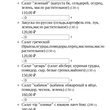
Салат "зеленый" (капуста бк, сельдерей, огурец,
зелень, масло растительное)
(130 г)
110,00 ₽
-
+
Закуска по-русски (сельдь,картофель отв, лук,
зелень,масло растительное)
(130 г)
120,00 ₽
-
+
Салат греческий
(брынза,огурцы,помидоры,перец,маслины,масло
растительное)
(130 г)
120,00 ₽
-
+
Салат "цезарь" (салат айсберг, куриная грудка,
помидор, сыр, белые гренки,майонез)
(130 г)
150,00 ₽
-
+
Салат "кабачок" (кабачок обжареный в яйце,
помидор, чеснок, зелень)
(150 г)
160,00 ₽
-
+
Салат vip "оливье" с языком ланч бокс
(200 г)
380,00 ₽