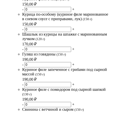
150,00 ₽
-
+
Курица по-особому (куриное филе маринованное
в соевом соусе с приправами, лук)
(150 г)
150,00 ₽
-
+
Шашлык из курицы на шпажке с маринованным
лучком
(120 г)
170,00 ₽
-
+
Гуляш из говядины
(150 г)
190,00 ₽
-
+
Куриное филе запеченное с грибами под сырной
массой
(150 г)
190,00 ₽
-
+
Куриное филе с помидором под сырной шапкой
(130 г)
190,00 ₽
-
+
Свинина с ветчиной и сыром
(150 г)