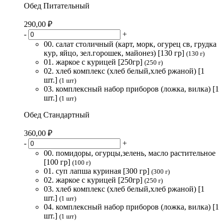
Обед Питательный
290,00 ₽
-
+
00. салат столичный (карт, морк, огурец св, грудка
кур, яйцо, зел.горошек, майонез) [130 гр]
(130 г)
01. жаркое с курицей [250гр]
(250 г)
02. хлеб комплекс (хлеб белый,хлеб ржаной) [1
шт.]
(1 шт)
03. комплексный набор приборов (ложка, вилка) [1
шт.]
(1 шт)
Обед Стандартный
360,00 ₽
-
+
00. помидоры, огурцы,зелень, масло растительное
[100 гр]
(100 г)
01. суп лапша куриная [300 гр]
(300 г)
02. жаркое с курицей [250гр]
(250 г)
03. хлеб комплекс (хлеб белый,хлеб ржаной) [1
шт.]
(1 шт)
04. комплексный набор приборов (ложка, вилка) [1
шт.]
(1 шт)