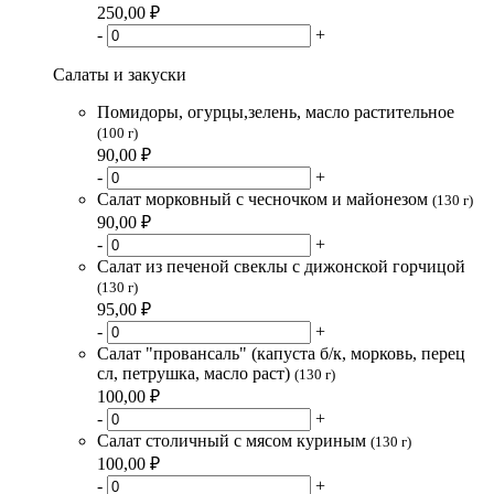
250,00 ₽
-
+
Салаты и закуски
Помидоры, огурцы,зелень, масло растительное
(100 г)
90,00 ₽
-
+
Салат морковный с чесночком и майонезом
(130 г)
90,00 ₽
-
+
Салат из печеной свеклы с дижонской горчицой
(130 г)
95,00 ₽
-
+
Салат "провансаль" (капуста б/к, морковь, перец
сл, петрушка, масло раст)
(130 г)
100,00 ₽
-
+
Салат столичный с мясом куриным
(130 г)
100,00 ₽
-
+