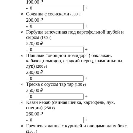
190,00 ₽
-
+
Солянка с сосисками
(300 г)
200,00 ₽
-
+
Горбуша запеченная под картофельной шубой и
сыром
(180 г)
220,00 ₽
-
+
Шашлык "овощной-помидор" ( баклажан,
кабачок,помидор, сладкий перец, шампиньоны,
лук)
(200 г)
230,00 ₽
-
+
Треска с соусом тар тар
(130 г)
250,00 ₽
-
+
Казан кебаб (свиная шейка, картофель, лук,
специи)
(250 г)
260,00 ₽
-
+
Гречневая лапша с курицей и овощами ланч бокс
(250 г)