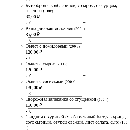
Бутерброд с колбасой в/к, с сыром, с огурцом,
зеленью
(1 шт)
80,00 ₽
-
+
Каша рисовая молочная
(200 г)
85,00 ₽
-
+
Омлет с помидорами
(200 г)
120,00 ₽
-
+
Омлет с сыром
(200 г)
120,00 ₽
-
+
Омлет с сосисками
(200 г)
130,00 ₽
-
+
Творожная запеканка со сгущенкой
(150 г)
150,00 ₽
-
+
Сэндвич с курицей (хлеб тостовый harrys, курица,
соус сырный, огурец свежий, лист салата, сыр)
(150
г)